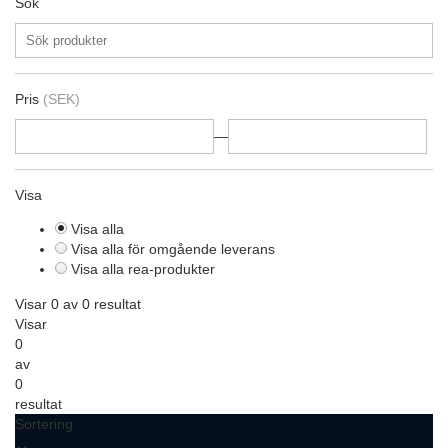
Sök
Pris
(SEK)
—
Visa
Visa alla
Visa alla för omgående leverans
Visa alla rea-produkter
Visar 0 av 0 resultat
Visar
0
av
0
resultat
Sortering