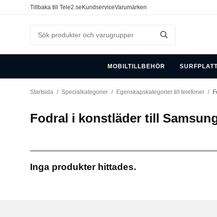
Tillbaka till Tele2.se
Kundservice
Varumärken
MOBILTILLBEHÖR
SURFPLAT
Startsida
/
Specialkategorier
/
Egenskapskategorier till telefoner
/
F
Fodral i konstläder till Samsun
Inga produkter hittades.