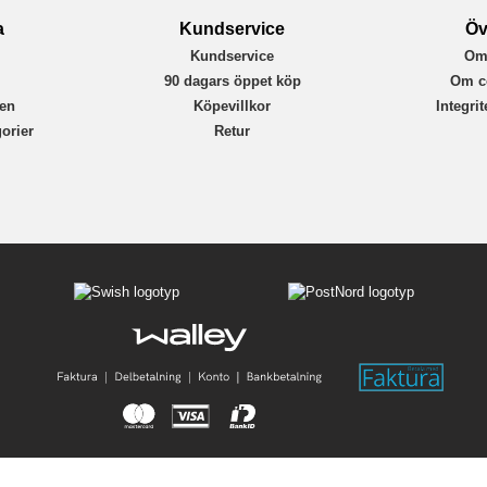
a
Kundservice
Öv
Kundservice
Om
r
90 dagars öppet köp
Om c
en
Köpevillkor
Integri
orier
Retur