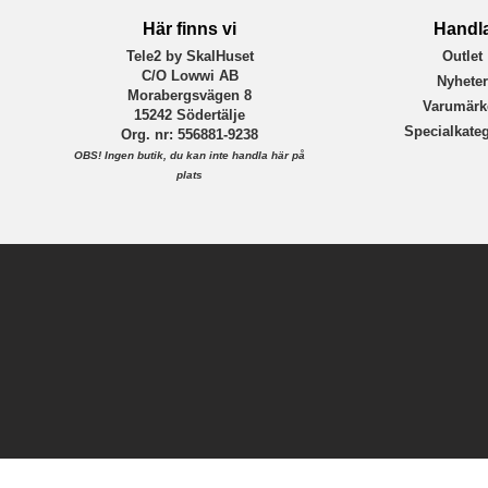
Här finns vi
Handl
Tele2 by SkalHuset
Outlet
C/O Lowwi AB
Nyhete
Morabergsvägen 8
Varumärk
15242 Södertälje
Specialkateg
Org. nr: 556881-9238
OBS!
Ingen butik, du kan inte handla här på
plats