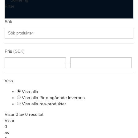
Sortering
Filter
Sök
Pris
(SEK)
—
Visa
Visa alla
Visa alla för omgående leverans
Visa alla rea-produkter
Visar 0 av 0 resultat
Visar
0
av