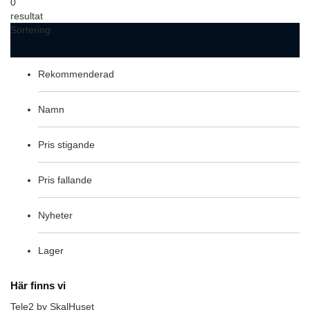
0
resultat
Sortering
Rekommenderad
Namn
Pris stigande
Pris fallande
Nyheter
Lager
Här finns vi
Tele2 by SkalHuset