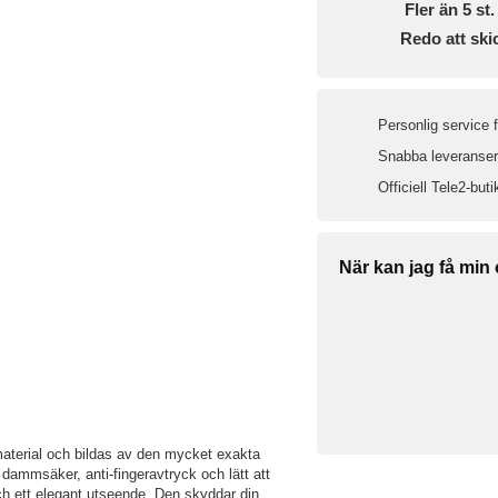
Fler än 5 st. 
Redo att ski
Personlig service 
Snabba leveranser 
Officiell Tele2-buti
När kan jag få min
-material och bildas av den mycket exakta
 dammsäker, anti-fingeravtryck och lätt att
ch ett elegant utseende. Den skyddar din