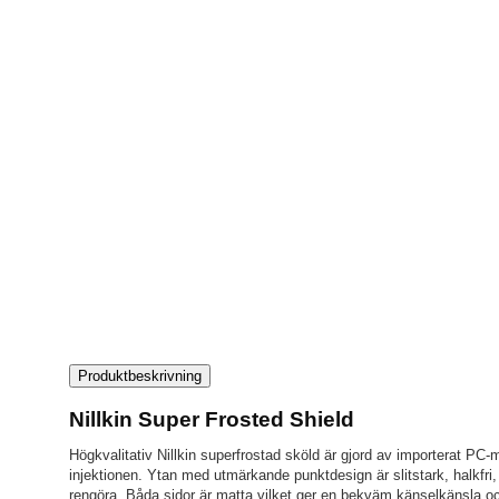
Produktbeskrivning
Nillkin Super Frosted Shield
Högkvalitativ Nillkin superfrostad sköld är gjord av importerat PC
injektionen. Ytan med utmärkande punktdesign är slitstark, halkfri,
rengöra. Båda sidor är matta vilket ger en bekväm känselkänsla o