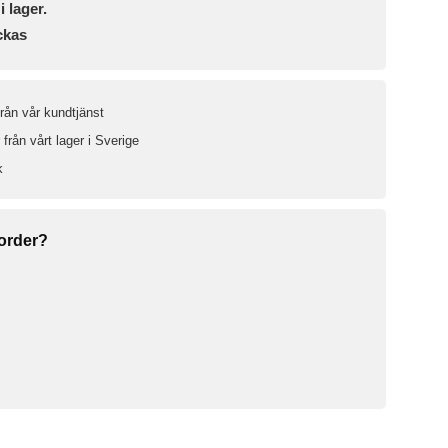
i lager.
ckas
från vår kundtjänst
från vårt lager i Sverige
k
 order?