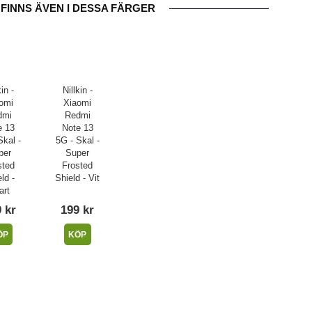
FINNS ÄVEN I DESSA FÄRGER
kin -
Nillkin -
omi
Xiaomi
dmi
Redmi
e 13
Note 13
Skal -
5G - Skal -
per
Super
sted
Frosted
ld -
Shield - Vit
art
 kr
199 kr
ÖP
KÖP