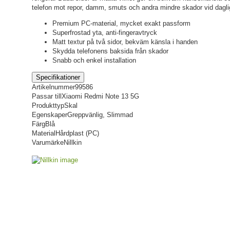
telefon mot repor, damm, smuts och andra mindre skador vid dagl
Premium PC-material, mycket exakt passform
Superfrostad yta, anti-fingeravtryck
Matt textur på två sidor, bekväm känsla i handen
Skydda telefonens baksida från skador
Snabb och enkel installation
Specifikationer
Artikelnummer
99586
Passar till
Xiaomi Redmi Note 13 5G
Produkttyp
Skal
Egenskaper
Greppvänlig, Slimmad
Färg
Blå
Material
Hårdplast (PC)
Varumärke
Nillkin