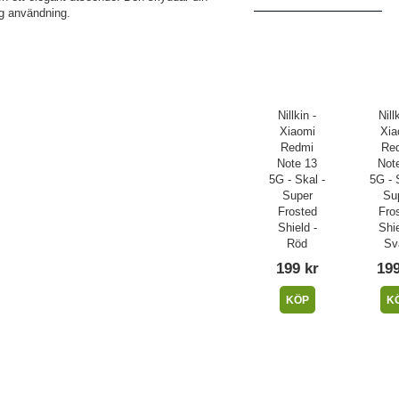
ig användning.
Nillkin -
Nill
Xiaomi
Xia
Redmi
Re
Note 13
Not
5G - Skal -
5G - 
Super
Su
Frosted
Fro
Shield -
Shie
Röd
Sv
199 kr
199
KÖP
K