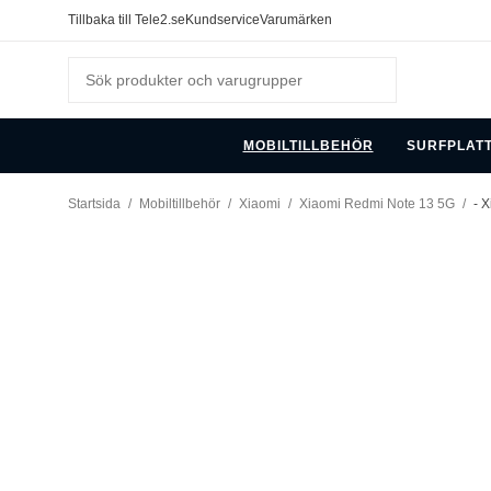
Tillbaka till Tele2.se
Kundservice
Varumärken
MOBILTILLBEHÖR
SURFPLAT
Startsida
/
Mobiltillbehör
/
Xiaomi
/
Xiaomi Redmi Note 13 5G
/
- 