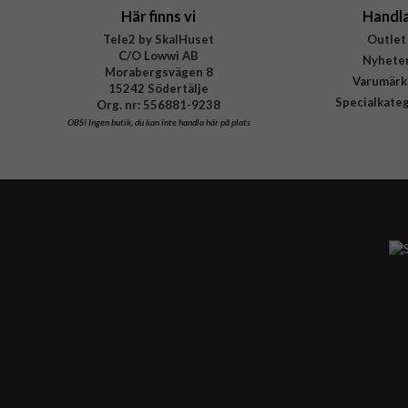
Här finns vi
Handl
Tele2 by SkalHuset
Outlet
C/O Lowwi AB
Nyhete
Morabergsvägen 8
Varumärk
15242 Södertälje
Specialkate
Org. nr: 556881-9238
OBS!
Ingen butik, du kan inte handla här på plats