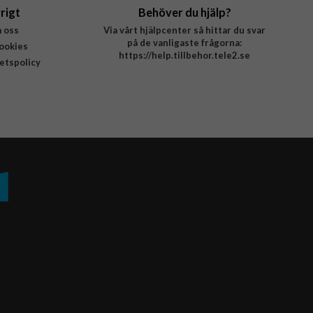
rigt
Behöver du hjälp?
 oss
Via vårt hjälpcenter så hittar du svar
på de vanligaste frågorna:
ookies
https://help.tillbehor.tele2.se
tetspolicy