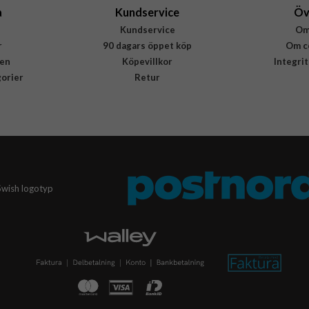
a
Kundservice
Öv
Kundservice
Om
r
90 dagars öppet köp
Om c
en
Köpevillkor
Integri
gorier
Retur