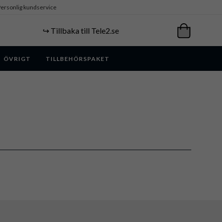
ersonlig kundservice
↪️ Tillbaka till Tele2.se
ÖVRIGT
TILLBEHÖRSPAKET