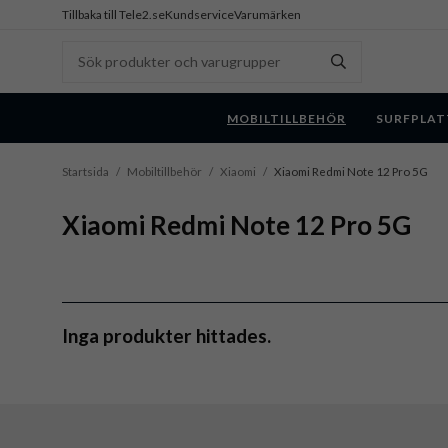
Tillbaka till Tele2.se
Kundservice
Varumärken
MOBILTILLBEHÖR
SURFPLAT
Startsida
/
Mobiltillbehör
/
Xiaomi
/
Xiaomi Redmi Note 12 Pro 5G
Xiaomi Redmi Note 12 Pro 5G
Inga produkter hittades.