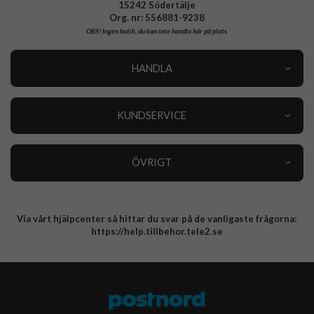
15242 Södertälje
Org. nr: 556881-9238
OBS!
Ingen butik, du kan inte handla här på plats
HANDLA
Outlet
Nyheter
KUNDSERVICE
Varumärken
Kundservice
Specialkategorier
90 dagars öppet köp
ÖVRIGT
Köpevillkor
Om oss
Retur
Om cookies
Via vårt hjälpcenter så hittar du svar på de vanligaste frågorna:
Integritetspolicy
https://help.tillbehor.tele2.se