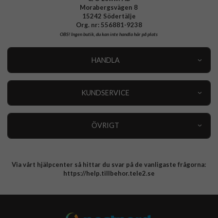
Morabergsvägen 8
15242 Södertälje
Org. nr: 556881-9238
OBS!
Ingen butik, du kan inte handla här på plats
HANDLA
Outlet
Nyheter
KUNDSERVICE
Varumärken
Kundservice
Specialkategorier
90 dagars öppet köp
ÖVRIGT
Köpevillkor
Om oss
Retur
Om cookies
Via vårt hjälpcenter så hittar du svar på de vanligaste frågorna:
Integritetspolicy
https://help.tillbehor.tele2.se