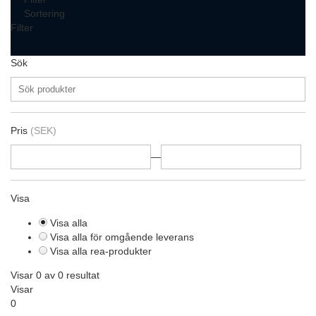
Sortering
Filter
Sök
Pris
(SEK)
—
Visa
Visa alla
Visa alla för omgående leverans
Visa alla rea-produkter
Visar 0 av 0 resultat
Visar
0