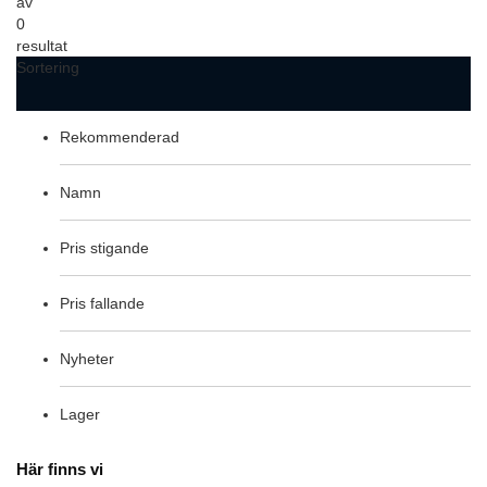
av
0
resultat
Sortering
Rekommenderad
Namn
Pris stigande
Pris fallande
Nyheter
Lager
Här finns vi