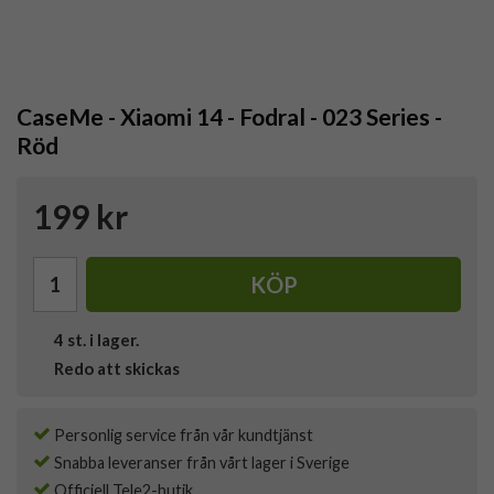
CaseMe - Xiaomi 14 - Fodral - 023 Series -
Röd
199 kr
KÖP
4
st. i lager.
Redo att skickas
Personlig service från vår kundtjänst
Snabba leveranser från vårt lager i Sverige
Officiell Tele2-butik