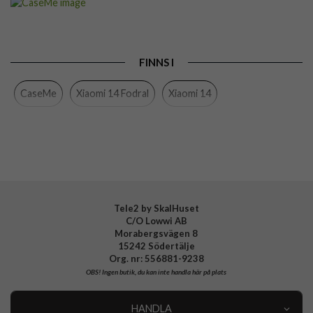
Passar till
Xiaomi 14
Produkttyp
Fodral
FINNS I
Egenskaper
Kortfack, RFID-skydd, Stativfunktion
CaseMe
Xiaomi 14 Fodral
Xiaomi 14
Färg
Röd
Material
Konstläder
Varumärke
CaseMe
Tele2 by SkalHuset
C/O Lowwi AB
Morabergsvägen 8
15242 Södertälje
Org. nr: 556881-9238
OBS!
Ingen butik, du kan inte handla här på plats
HANDLA