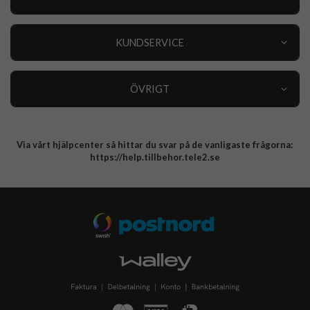
Outlet
Nyheter
KUNDSERVICE
Varumärken
Kundservice
Specialkategorier
90 dagars öppet köp
ÖVRIGT
Köpevillkor
Om oss
Retur
Om cookies
Via vårt hjälpcenter så hittar du svar på de vanligaste frågorna:
Integritetspolicy
https://help.tillbehor.tele2.se