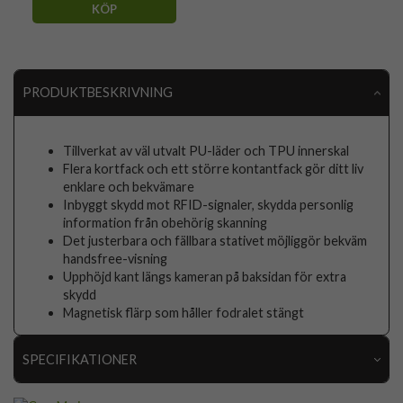
KÖP
PRODUKTBESKRIVNING
Tillverkat av väl utvalt PU-läder och TPU innerskal
Flera kortfack och ett större kontantfack gör ditt liv
enklare och bekvämare
Inbyggt skydd mot RFID-signaler, skydda personlig
information från obehörig skanning
Det justerbara och fällbara stativet möjliggör bekväm
handsfree-visning
Upphöjd kant längs kameran på baksidan för extra
skydd
Magnetisk flärp som håller fodralet stängt
SPECIFIKATIONER
Artikelnummer
100801