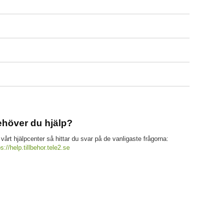
höver du hjälp?
 vårt hjälpcenter så hittar du svar på de vanligaste frågorna:
ps://help.tillbehor.tele2.se