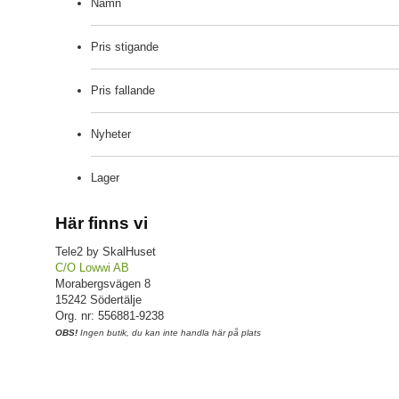
Namn
Pris stigande
Pris fallande
Nyheter
Lager
Här finns vi
Tele2 by SkalHuset
C/O Lowwi AB
Morabergsvägen 8
15242 Södertälje
Org. nr: 556881-9238
OBS!
Ingen butik, du kan inte handla här på plats