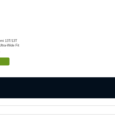
omi 13T/13T
ltra-Wide Fit
r