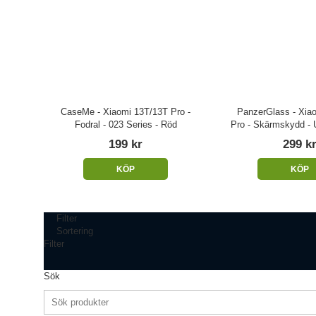
CaseMe - Xiaomi 13T/13T Pro -
PanzerGlass - Xia
Fodral - 023 Series - Röd
Pro - Skärmskydd - U
199 kr
299 k
KÖP
KÖP
Filter
Sortering
Filter
Sök