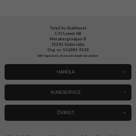
Tele2 by SkalHuset
C/O Lowwi AB
Morabergsvägen 8
15242 Södertälje
Org. nr: 556881-9238
OBS!
Ingen butik, du kan inte handla här på plats
HANDLA
Outlet
Nyheter
KUNDSERVICE
Varumärken
Kundservice
Specialkategorier
90 dagars öppet köp
ÖVRIGT
Köpevillkor
Om oss
Retur
Om cookies