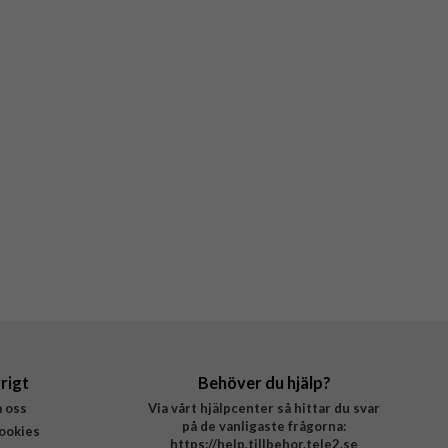
rigt
Behöver du hjälp?
 oss
Via vårt hjälpcenter så hittar du svar
på de vanligaste frågorna:
ookies
https://help.tillbehor.tele2.se