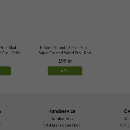
Pro - Skal -
Nillkin - Xiaomi 13 Pro - Skal -
d Pro - Grön
Super Frosted Shield Pro - Röd
r
199 kr
KÖP
a
Kundservice
Öv
Kundservice
Om
r
90 dagars öppet köp
Om c