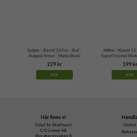
Spigen - Xiaomi 13 Pro - Skal -
Nillkin - Xiaomi 13 
Rugged Armor - Matte Black
Super Frosted Shiel
229 kr
199 k
KÖP
KÖP
Här finns vi
Handl
Tele2 by SkalHuset
Outlet
C/O Lowwi AB
Nyhete
Morabergsvägen 8