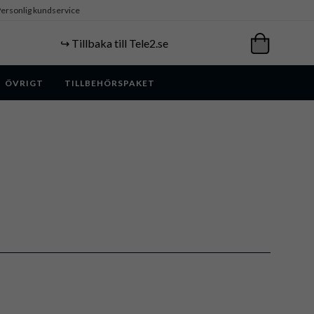
ersonlig kundservice
↪️ Tillbaka till Tele2.se
ÖVRIGT
TILLBEHÖRSPAKET