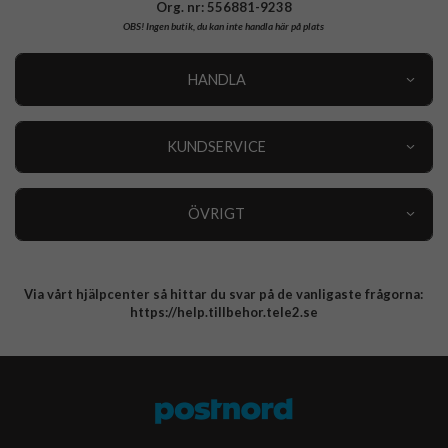
Org. nr: 556881-9238
OBS!
Ingen butik, du kan inte handla här på plats
HANDLA
Outlet
Nyheter
KUNDSERVICE
Varumärken
Kundservice
Specialkategorier
90 dagars öppet köp
ÖVRIGT
Köpevillkor
Om oss
Retur
Om cookies
Via vårt hjälpcenter så hittar du svar på de vanligaste frågorna:
Integritetspolicy
https://help.tillbehor.tele2.se