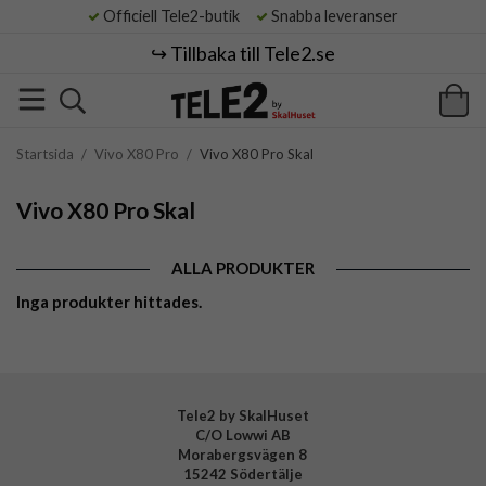
Officiell Tele2-butik
Snabba leveranser
↪️ Tillbaka till Tele2.se
Startsida
/
Vivo X80 Pro
/
Vivo X80 Pro Skal
Vivo X80 Pro Skal
ALLA PRODUKTER
Inga produkter hittades.
Tele2 by SkalHuset
C/O Lowwi AB
Morabergsvägen 8
15242 Södertälje