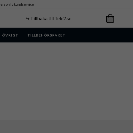
ersonlig kundservice
↪️ Tillbaka till Tele2.se
ÖVRIGT
TILLBEHÖRSPAKET