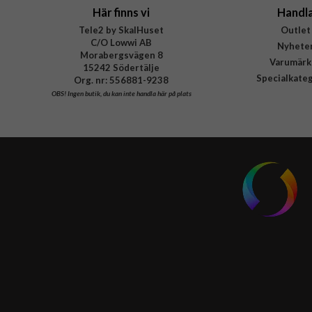
Här finns vi
Handl
Tele2 by SkalHuset
Outlet
C/O Lowwi AB
Nyhete
Morabergsvägen 8
Varumärk
15242 Södertälje
Specialkate
Org. nr: 556881-9238
OBS!
Ingen butik, du kan inte handla här på plats