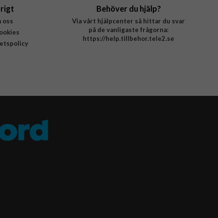
rigt
Behöver du hjälp?
 oss
Via vårt hjälpcenter så hittar du svar
på de vanligaste frågorna:
ookies
https://help.tillbehor.tele2.se
tetspolicy