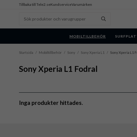
Tillbaka till Tele2.se
Kundservice
Varumärken
MOBILTILLBEHÖR
SURFPLAT
Startsida
/
Mobiltillbehör
/
Sony
/
Sony Xperia L1
/
Sony Xperia L1 F
Sony Xperia L1 Fodral
Inga produkter hittades.