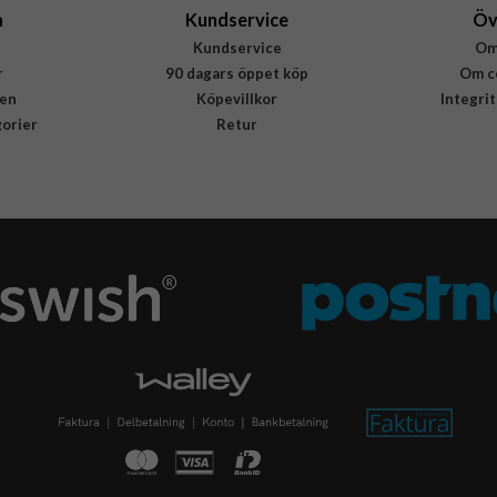
a
Kundservice
Öv
Kundservice
Om
r
90 dagars öppet köp
Om c
en
Köpevillkor
Integri
gorier
Retur