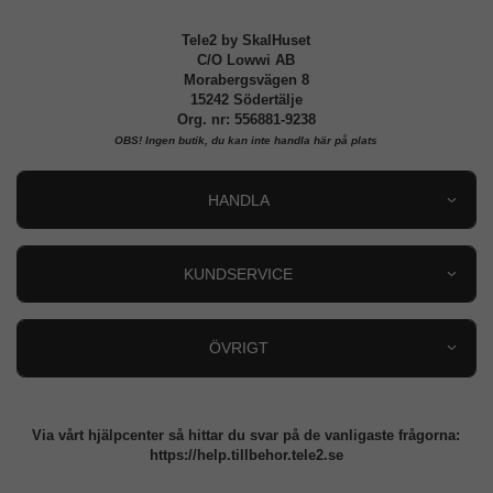
Tele2 by SkalHuset
C/O Lowwi AB
Morabergsvägen 8
15242 Södertälje
Org. nr: 556881-9238
OBS!
Ingen butik, du kan inte handla här på plats
HANDLA
Outlet
Nyheter
KUNDSERVICE
Varumärken
Kundservice
Specialkategorier
90 dagars öppet köp
ÖVRIGT
Köpevillkor
Om oss
Retur
Om cookies
Via vårt hjälpcenter så hittar du svar på de vanligaste frågorna:
Integritetspolicy
https://help.tillbehor.tele2.se