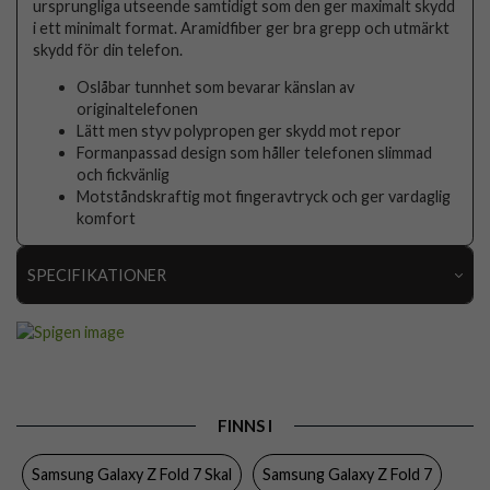
ursprungliga utseende samtidigt som den ger maximalt skydd
i ett minimalt format. Aramidfiber ger bra grepp och utmärkt
skydd för din telefon.
Oslåbar tunnhet som bevarar känslan av
originaltelefonen
Lätt men styv polypropen ger skydd mot repor
Formanpassad design som håller telefonen slimmad
och fickvänlig
Motståndskraftig mot fingeravtryck och ger vardaglig
komfort
SPECIFIKATIONER
Artikelnummer
113541
Passar till
Samsung Galaxy Z Fold 7
Produkttyp
Skal
FINNS I
Egenskaper
Slimmad, Trådlös laddning-kompatibel
Samsung Galaxy Z Fold 7 Skal
Samsung Galaxy Z Fold 7
Färg
Svart