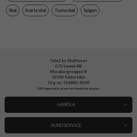
Material
Aramidfiber
Skal
Svarta skal
Tunna skal
Spigen
Varumärke
Spigen
Tillverkarens art nr
ACS09555
EAN
8800283303902
Tele2 by SkalHuset
C/O Lowwi AB
Morabergsvägen 8
15242 Södertälje
Org. nr: 556881-9238
OBS!
Ingen butik, du kan inte handla här på plats
HANDLA
Outlet
Nyheter
KUNDSERVICE
Varumärken
Kundservice
Specialkategorier