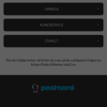
HANDLA
Outlet
Nyheter
KUNDSERVICE
Varumärken
Kundservice
Specialkategorier
90 dagars öppet köp
ÖVRIGT
Köpevillkor
Om oss
Retur
Om cookies
Via vårt hjälpcenter så hittar du svar på de vanligaste frågorna:
Integritetspolicy
https://help.tillbehor.tele2.se