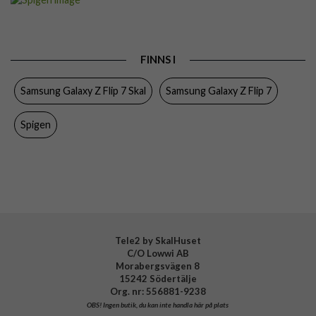
Passar till
Samsung Galaxy Z Flip 7
Produkttyp
Skal
FINNS I
Egenskaper
Trådlös laddning-kompatibel
Samsung Galaxy Z Flip 7 Skal
Samsung Galaxy Z Flip 7
Färg
Svart
Material
Aramidfiber
Spigen
Varumärke
Spigen
Tillverkarens art nr
ACS09564
EAN
8800283303995
Tele2 by SkalHuset
C/O Lowwi AB
Morabergsvägen 8
15242 Södertälje
Org. nr: 556881-9238
OBS!
Ingen butik, du kan inte handla här på plats