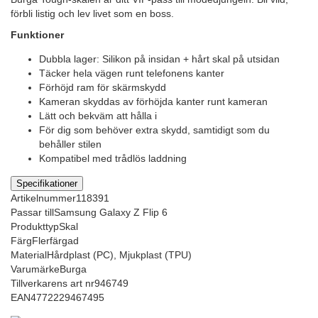
förbli listig och lev livet som en boss.
Funktioner
Dubbla lager: Silikon på insidan + hårt skal på utsidan
Täcker hela vägen runt telefonens kanter
Förhöjd ram för skärmskydd
Kameran skyddas av förhöjda kanter runt kameran
Lätt och bekväm att hålla i
För dig som behöver extra skydd, samtidigt som du
behåller stilen
Kompatibel med trådlös laddning
Specifikationer
Artikelnummer
118391
Passar till
Samsung Galaxy Z Flip 6
Produkttyp
Skal
Färg
Flerfärgad
Material
Hårdplast (PC), Mjukplast (TPU)
Varumärke
Burga
Tillverkarens art nr
946749
EAN
4772229467495