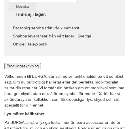
Bevaka
Finns ej i lager.
Personlig service från vår kundtjänst
Snabba leveranser från vårt lager i Sverige
Officiell Tele2-butik
Produktbeskrivning
Välkommen till BURGA, där stil möter funktionalitet på ett sömlöst
sätt. Om du outtröttligt har letat efter det perfekta mobilfodralet
slutar din resa här. Vi förstår din önskan om ett mobilskal som inte
bara ger skydd utan också är en symbol för mode. Därför har vi
skräddarsytt en kollektion som förkroppsligar lyx, skydd och stil,
speciellt för din enhet.
Lyx möter hållbarhet
På BURGA är våra lyxiga fodral mer än bara accessoarer; de är
ett uttryck för stil och en sköld av skydd. Födda ur en vision om att