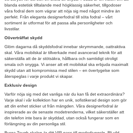
blanda estetisk tilltalande med högklassig säkerhet, tillgodoser
våra fodral dem som vägrar att nöja sig med något mindre än
perfekt. Från eleganta designerfodral till söta fodral – vårt
sortiment är utformat för att passa alla personligheter och
livsstilar.
Oöverträffat skydd
Glöm dagarna då skyddsfodral innebar skrymmande, oattraktiva
skal. Våra mobilskal är tillverkade med avancerad teknik för att
säkerställa att de är stötsäkra, hållbara och samtidigt otroligt
smala och snygga. Vi anser att ett mobilskal ska erbjuda maximalt
skydd utan att kompromissa med stilen – en övertygelse som
återspeglas i varje produkt vi skapar.
Exklusiv design
Varför nöja sig med det vanliga när du kan få det extraordinära?
Varje skal i vår kollektion har en unik, sofistikerad design som gör
att din enhet sticker ut från mängden. Våra designerfodral är
inspirerade av de senaste modetrenderna, vilket säkerställer att
din telefon inte bara är skyddad, utan också fungerar som en
förlängning av din personliga stil.
Burga Tough-skalen är ditt VIP-pass till modedjungeln. Bli vild,