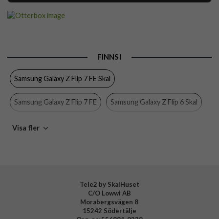
Artikelnummer
102220
Passar
Samsung Galaxy Z Flip 6, Samsung Galaxy Z Flip 7
till
FE
Produkttyp
Skal
FINNS I
Egenskaper
Stöttålig, Trådlös laddning-kompatibel
Samsung Galaxy Z Flip 7 FE Skal
Färg
Lila
Samsung Galaxy Z Flip 7 FE
Samsung Galaxy Z Flip 6 Skal
Material
Hårdplast (PC), Mjukplast (TPU)
Varumärke
Otterbox
Samsung Galaxy Z Flip 6
Skal
Otterbox
Visa fler
Tillverkarens art nr
77-95794
Samsung Galaxy
Mobiltillbehör
EAN
840304766086
Tele2 by SkalHuset
C/O Lowwi AB
Morabergsvägen 8
15242 Södertälje