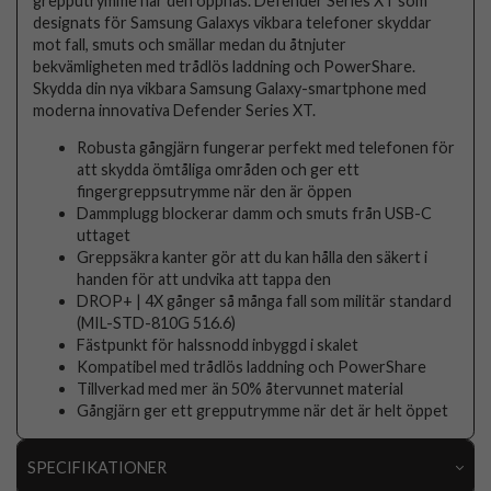
grepputrymme när den öppnas. Defender Series XT som
designats för Samsung Galaxys vikbara telefoner skyddar
mot fall, smuts och smällar medan du åtnjuter
bekvämligheten med trådlös laddning och PowerShare.
Skydda din nya vikbara Samsung Galaxy-smartphone med
moderna innovativa Defender Series XT.
Robusta gångjärn fungerar perfekt med telefonen för
att skydda ömtåliga områden och ger ett
fingergreppsutrymme när den är öppen
Dammplugg blockerar damm och smuts från USB-C
uttaget
Greppsäkra kanter gör att du kan hålla den säkert i
handen för att undvika att tappa den
DROP+ | 4X gånger så många fall som militär standard
(MIL-STD-810G 516.6)
Fästpunkt för halssnodd inbyggd i skalet
Kompatibel med trådlös laddning och PowerShare
Tillverkad med mer än 50% återvunnet material
Gångjärn ger ett grepputrymme när det är helt öppet
SPECIFIKATIONER