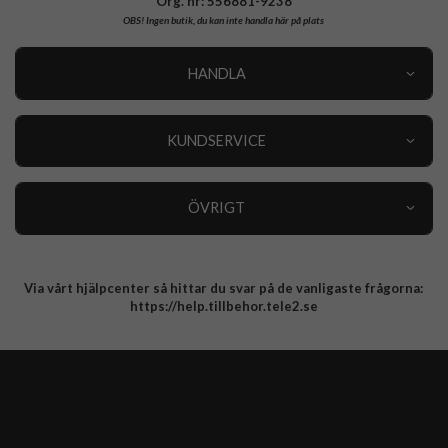
Org. nr: 556881-9238
OBS!
Ingen butik, du kan inte handla här på plats
HANDLA
Outlet
Nyheter
KUNDSERVICE
Varumärken
Kundservice
Specialkategorier
90 dagars öppet köp
ÖVRIGT
Köpevillkor
Om oss
Retur
Om cookies
Via vårt hjälpcenter så hittar du svar på de vanligaste frågorna:
Integritetspolicy
https://help.tillbehor.tele2.se