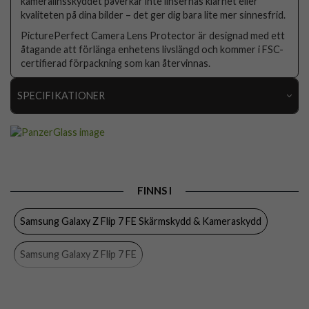
kameralinsskyddet påverkar inte linsernas klarhet eller
kvaliteten på dina bilder – det ger dig bara lite mer sinnesfrid.
PicturePerfect Camera Lens Protector är designad med ett
åtagande att förlänga enhetens livslängd och kommer i FSC-
certifierad förpackning som kan återvinnas.
SPECIFIKATIONER
Artikelnummer
102410
Passar
Samsung Galaxy Z Flip 6, Samsung Galaxy Z Flip 7
till
FE
Produkttyp
Kameraskydd
FINNS I
Egenskaper
Full size
Samsung Galaxy Z Flip 7 FE Skärmskydd & Kameraskydd
Färg
Genomskinlig
Samsung Galaxy Z Flip 7 FE
Material
Härdat glas
Varumärke
PanzerGlass
Samsung Galaxy Z Flip 6 Skärmskydd & Kameraskydd