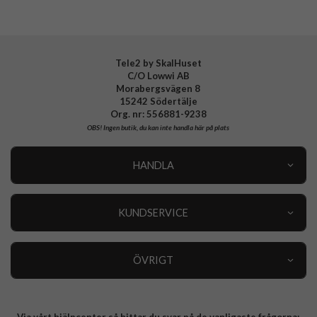
Tillverkarens art nr
7374
Samsung Galaxy Z Flip 6
PanzerGlass
Samsung Galaxy
EAN
5715685001482
Mobiltillbehör
Tele2 by SkalHuset
C/O Lowwi AB
Morabergsvägen 8
15242 Södertälje
Org. nr: 556881-9238
OBS!
Ingen butik, du kan inte handla här på plats
HANDLA
Outlet
Nyheter
KUNDSERVICE
Varumärken
Kundservice
Specialkategorier
90 dagars öppet köp
ÖVRIGT
Köpevillkor
Om oss
Retur
Om cookies
Via vårt hjälpcenter så hittar du svar på de vanligaste frågorna: