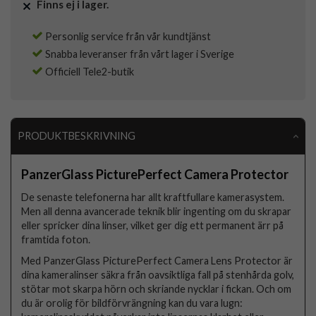
Finns ej i lager.
Personlig service från vår kundtjänst
Snabba leveranser från vårt lager i Sverige
Officiell Tele2-butik
PRODUKTBESKRIVNING
PanzerGlass PicturePerfect Camera Protector
De senaste telefonerna har allt kraftfullare kamerasystem.
Men all denna avancerade teknik blir ingenting om du skrapar
eller spricker dina linser, vilket ger dig ett permanent ärr på
framtida foton.
Med PanzerGlass PicturePerfect Camera Lens Protector är
dina kameralinser säkra från oavsiktliga fall på stenhårda golv,
stötar mot skarpa hörn och skriande nycklar i fickan. Och om
du är orolig för bildförvrängning kan du vara lugn: