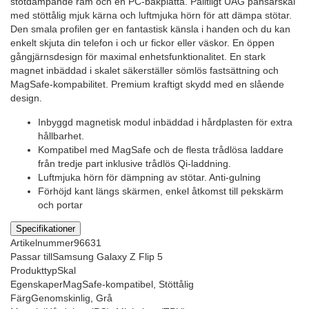
stötdämpande ram och en PC-bakplatta. Pålitligt UAG pansarskal
med stöttålig mjuk kärna och luftmjuka hörn för att dämpa stötar.
Den smala profilen ger en fantastisk känsla i handen och du kan
enkelt skjuta din telefon i och ur fickor eller väskor. En öppen
gångjärnsdesign för maximal enhetsfunktionalitet. En stark
magnet inbäddad i skalet säkerställer sömlös fastsättning och
MagSafe-kompabilitet. Premium kraftigt skydd med en slående
design.
Inbyggd magnetisk modul inbäddad i hårdplasten för extra
hållbarhet.
Kompatibel med MagSafe och de flesta trådlösa laddare
från tredje part inklusive trådlös Qi-laddning.
Luftmjuka hörn för dämpning av stötar. Anti-gulning
Förhöjd kant längs skärmen, enkel åtkomst till pekskärm
och portar
Specifikationer
Artikelnummer
96631
Passar till
Samsung Galaxy Z Flip 5
Produkttyp
Skal
Egenskaper
MagSafe-kompatibel, Stöttålig
Färg
Genomskinlig, Grå