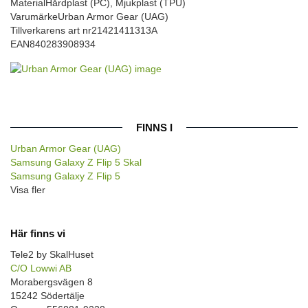
Material
Hårdplast (PC), Mjukplast (TPU)
Varumärke
Urban Armor Gear (UAG)
Tillverkarens art nr
21421411313A
EAN
840283908934
FINNS I
Urban Armor Gear (UAG)
Samsung Galaxy Z Flip 5 Skal
Samsung Galaxy Z Flip 5
Visa fler
Här finns vi
Tele2 by SkalHuset
C/O Lowwi AB
Morabergsvägen 8
15242 Södertälje