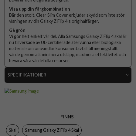
Visa upp din färgkombination
Bär den stolt. Clear Slim Cover erbjuder skydd som inte stör
visningen av din Galaxy Z Flip 4:s originalfärger.
Gå grön
Vi gör helt enkelt vår del. Alla Samsungs Galaxy Z Flip 4 skal är
nu tillverkade av UL-certifierade återvunna eller biologiska
material som omvandlar konsumentavfall till meningsfullt
värde genom att minimera utsläpp, maximera effektivitet och
bevara våra värdefulla resurser.
SPECIFIKATIONER
Artikelnummer
76556
Passar till
Samsung Galaxy Z Flip 4
Produkttyp
Skal
FINNS I
Egenskaper
Trådlös laddning-kompatibel
Skal
Samsung Galaxy Z Flip 4 Skal
Färg
Genomskinlig