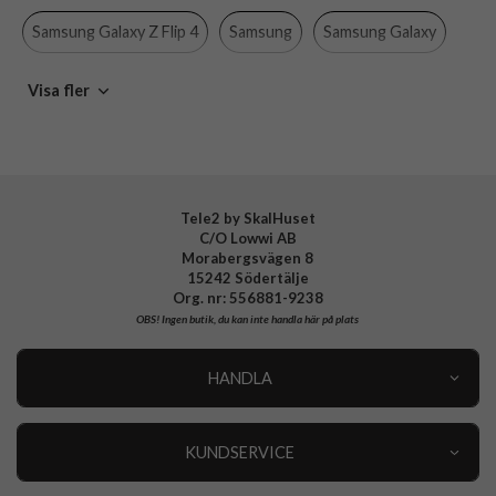
Material
Hårdplast (PC), Mjukplast (TPU)
Samsung Galaxy Z Flip 4
Samsung
Samsung Galaxy
Varumärke
Samsung
Mobiltillbehör
Visa fler
Tillverkarens art nr
EF-QF721CTEGWW
EAN
8806094505788
Tele2 by SkalHuset
C/O Lowwi AB
Morabergsvägen 8
15242 Södertälje
Org. nr: 556881-9238
OBS!
Ingen butik, du kan inte handla här på plats
HANDLA
Outlet
Nyheter
KUNDSERVICE
Varumärken
Kundservice
Specialkategorier