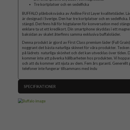
Tre kortplatser och en sedelficka
BUFFALO plånboksväska av Aniline First Layer kvalitetsläder. Lä
är designad i Sverige. Den har tre kortplatser och en sedelficka
stängd. Det finns hål för högtalaren för konversation med stängd v
enklare ta ut ett kredikort. Din smartphone skyddas i ett magn
baksidan av skalet återfinns samma exklusiva buffaloläder.
Denna produkt är gjord av First Class premium läder (Full Grain). 
noggrant det bästa naturliga skinnet för våra produkter. Tecken p
på lädrets naturliga skönhet och det kan utvecklas över tiden. D
kommer inte att påverka hållbarheten hos produkten. Vi hoppas
och att du kommer att njuta av dem. Fem års garanti. Generellt g
telefoner inte fungerar tillsammans med indu
SPECIFIKATIONER
Artikelnummer
Passar till
Produkttyp
Egenskaper