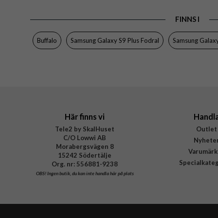
Färg
FINNS I
Material
Varumärke
Buffalo
Samsung Galaxy S9 Plus Fodral
Samsung Galaxy
Tillverkarens art nr
EAN
Här finns vi
Handl
Tele2 by SkalHuset
Outlet
C/O Lowwi AB
Nyhete
Morabergsvägen 8
Varumärk
15242 Södertälje
Specialkate
Org. nr: 556881-9238
OBS!
Ingen butik, du kan inte handla här på plats