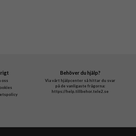
rigt
Behöver du hjälp?
 oss
Via vårt hjälpcenter så hittar du svar
på de vanligaste frågorna:
ookies
https://help.tillbehor.tele2.se
tetspolicy