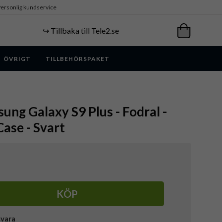
ersonlig kundservice
↪️ Tillbaka till Tele2.se
ÖVRIGT
TILLBEHÖRSPAKET
ung Galaxy S9 Plus - Fodral -
ase - Svart
KÖP
svara