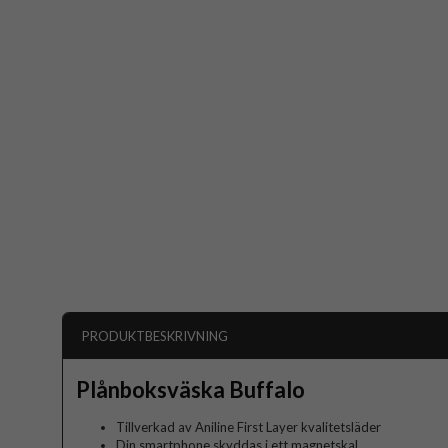
PRODUKTBESKRIVNING
Plånboksväska Buffalo
Tillverkad av Aniline First Layer kvalitetsläder
Din smartphone skyddas i ett magnetskal