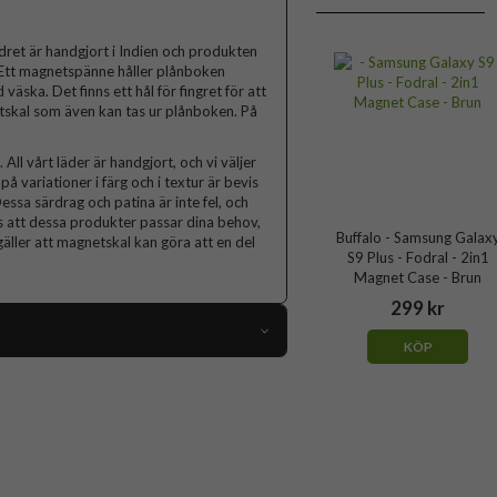
dret är handgjort i Indien och produkten
. Ett magnetspänne håller plånboken
äska. Det finns ett hål för fingret för att
etskal som även kan tas ur plånboken. På
All vårt läder är handgjort, och vi väljer
å variationer i färg och i textur är bevis
essa särdrag och patina är inte fel, och
 att dessa produkter passar dina behov,
Buffalo - Samsung Galax
äller att magnetskal kan göra att en del
S9 Plus - Fodral - 2in1
Magnet Case - Brun
299 kr
KÖP
101652
Samsung Galaxy S9 Plus
Fodral
Kortfack, Löstagbart skal