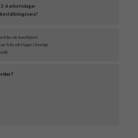
 2-6 arbetsdagar
beställningsvara?
ce från vår kundtjänst
er från vårt lager i Sverige
butik
order?