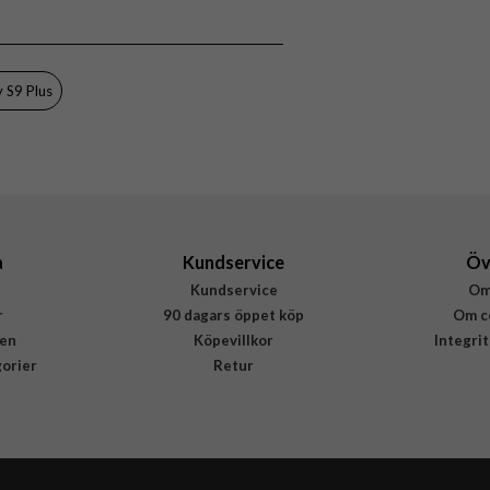
Svart
Hårdplast (PC), Äkta läder
Buffalo
 S9 Plus
657553
7319926575534
a
Kundservice
Öv
Kundservice
Om
r
90 dagars öppet köp
Om c
en
Köpevillkor
Integri
gorier
Retur