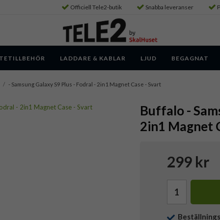
Officiell Tele2-butik
Snabba leveranser
P
TETILLBEHÖR
LADDARE & KABLAR
LJUD
BEGAGNAT
/
- Samsung Galaxy S9 Plus - Fodral - 2in1 Magnet Case - Svart
Buffalo - Sams
2in1 Magnet C
299 kr
Beställning