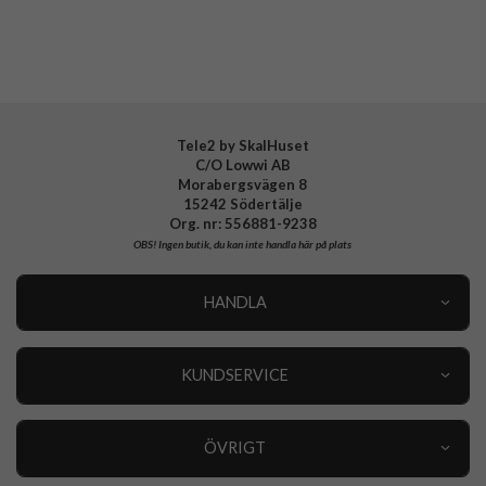
Tillverkarens art nr
ACS11220
EAN
8800337243512
Tele2 by SkalHuset
C/O Lowwi AB
Morabergsvägen 8
15242 Södertälje
Org. nr: 556881-9238
OBS!
Ingen butik, du kan inte handla här på plats
HANDLA
Outlet
Nyheter
KUNDSERVICE
Varumärken
Kundservice
Specialkategorier
90 dagars öppet köp
ÖVRIGT
Köpevillkor
Om oss