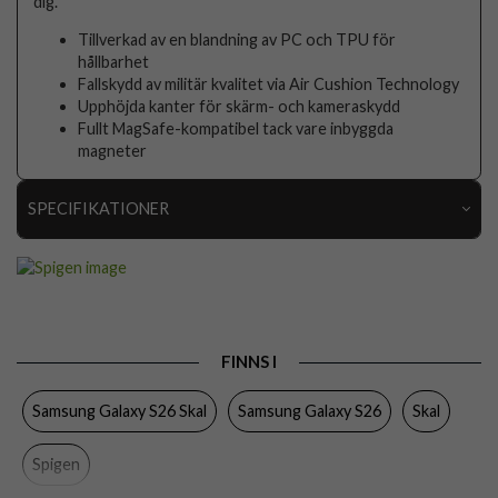
dig.
Tillverkad av en blandning av PC och TPU för
hållbarhet
Fallskydd av militär kvalitet via Air Cushion Technology
Upphöjda kanter för skärm- och kameraskydd
Fullt MagSafe-kompatibel tack vare inbyggda
magneter
SPECIFIKATIONER
Artikelnummer
116374
Passar till
Samsung Galaxy S26
Produkttyp
Skal
FINNS I
Egenskaper
MagSafe-kompatibel
Samsung Galaxy S26 Skal
Samsung Galaxy S26
Skal
Färg
Genomskinlig, Lila
Material
Hårdplast (PC), Mjukplast (TPU)
Spigen
Varumärke
Spigen