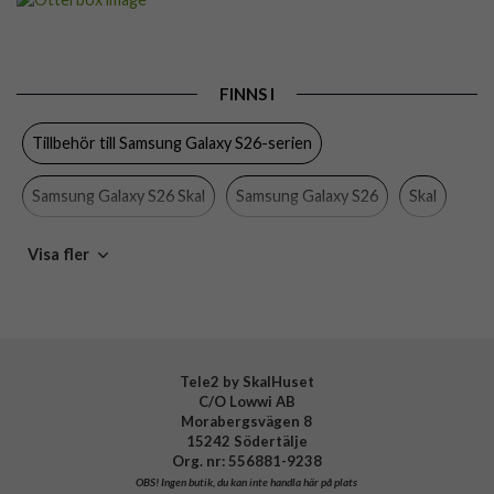
Passar till
Samsung Galaxy S26
Produkttyp
Skal
FINNS I
Egenskaper
Handrem, MagSafe-kompatibel, Stöttålig
Tillbehör till Samsung Galaxy S26-serien
Färg
Rosa
Material
Hårdplast (PC), Mjukplast (TPU), Nylon
Samsung Galaxy S26 Skal
Samsung Galaxy S26
Skal
Varumärke
Otterbox
Otterbox
Visa fler
Tillverkarens art nr
77-000058
EAN
840434748624
Tele2 by SkalHuset
C/O Lowwi AB
Morabergsvägen 8
15242 Södertälje
Org. nr: 556881-9238
OBS!
Ingen butik, du kan inte handla här på plats