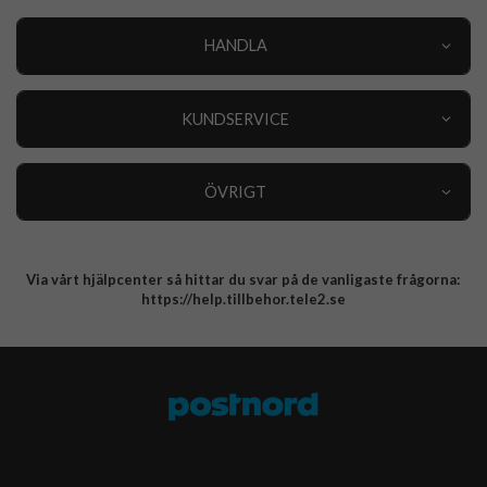
HANDLA
Outlet
Nyheter
KUNDSERVICE
Varumärken
Kundservice
Specialkategorier
90 dagars öppet köp
ÖVRIGT
Köpevillkor
Om oss
Retur
Om cookies
Via vårt hjälpcenter så hittar du svar på de vanligaste frågorna:
Integritetspolicy
https://help.tillbehor.tele2.se