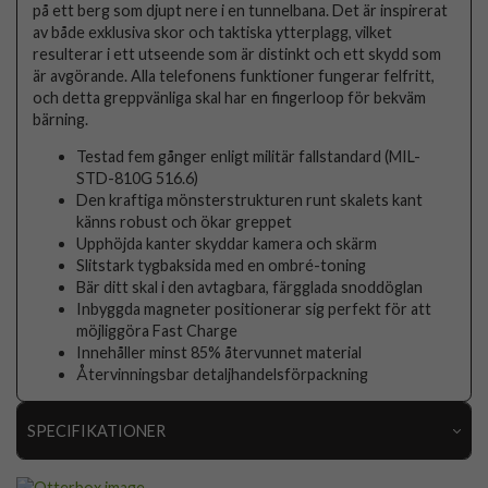
på ett berg som djupt nere i en tunnelbana. Det är inspirerat
av både exklusiva skor och taktiska ytterplagg, vilket
resulterar i ett utseende som är distinkt och ett skydd som
är avgörande. Alla telefonens funktioner fungerar felfritt,
och detta greppvänliga skal har en fingerloop för bekväm
bärning.
Testad fem gånger enligt militär fallstandard (MIL-
STD-810G 516.6)
Den kraftiga mönsterstrukturen runt skalets kant
känns robust och ökar greppet
Upphöjda kanter skyddar kamera och skärm
Slitstark tygbaksida med en ombré-toning
Bär ditt skal i den avtagbara, färgglada snoddöglan
Inbyggda magneter positionerar sig perfekt för att
möjliggöra Fast Charge
Innehåller minst 85% återvunnet material
Återvinningsbar detaljhandelsförpackning
SPECIFIKATIONER
Artikelnummer
116265