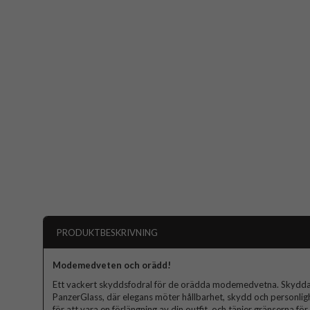
PRODUKTBESKRIVNING
Modemedveten och orädd!
Ett vackert skyddsfodral för de orädda modemedvetna. Skydda
PanzerGlass, där elegans möter hållbarhet, skydd och personligh
för att vara en förlängning av din outfit, och tänjer gränserna 