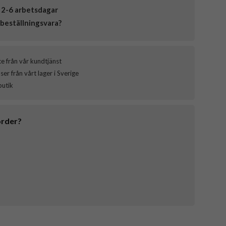
 2-6 arbetsdagar
beställningsvara?
ce från vår kundtjänst
er från vårt lager i Sverige
butik
order?