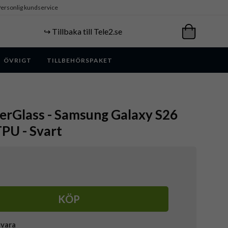
ersonlig kundservice
↪️ Tillbaka till Tele2.se
ÖVRIGT
TILLBEHÖRSPAKET
erGlass - Samsung Galaxy S26
 TPU - Svart
KÖP
svara