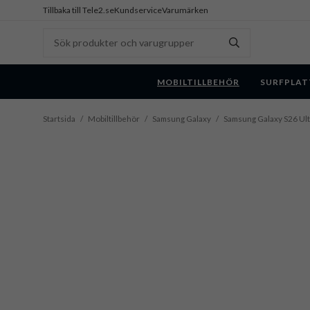
Tillbaka till Tele2.se
Kundservice
Varumärken
MOBILTILLBEHÖR
SURFPLAT
Startsida
/
Mobiltillbehör
/
Samsung Galaxy
/
Samsung Galaxy S26 Ult