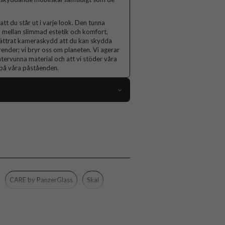
att du står ut i varje look. Den tunna
 mellan slimmad estetik och komfort,
förbättrat kameraskydd att du kan skydda
render; vi bryr oss om planeten. Vi agerar
v återvunna material och att vi stöder våra
a på våra påståenden.
117259
Samsung Galaxy S26 Ultra
Skal
Trådlös laddning-kompatibel
Svart
CARE by PanzerGlass
Skal
Mjukplast (TPU), Återvunnen plast
CARE by PanzerGlass
CR75719