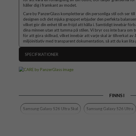
håller dig i framkant av modet.
Care by PanzerGlass kompletterar din personliga stil och ser till 
designen och det mjuka greppet erbjuder den perfekta balansen
vilket gör din enhet till en fröjd att hålla i. Samtidigt innebär 
dina minnen utan att tumma på stilen. Vi bryr oss inte bara om t
för att göra skillnad, vilket innebär att varje skal är tillverkat a
miljöinitiativ med transparent dokumentation, så att du kan lit
SPECIFIKATIONER
Artikelnummer
Passar till
Produkttyp
FINNS I
Egenskaper
Färg
Samsung Galaxy S26 Ultra Skal
Samsung Galaxy S26 Ultra
Material
Varumärke
Tillverkarens art nr