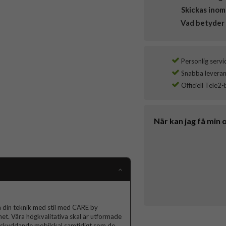
Skickas inom
Vad betyder 
Personlig servi
Snabba leverans
Officiell Tele2-
När kan jag få min 
 din teknik med stil med CARE by
et. Våra högkvalitativa skal är utformade
för skyddande mobilskal samtidigt som de