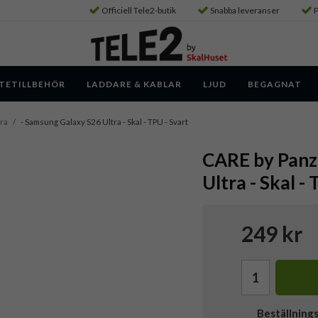
Officiell Tele2-butik
Snabba leveranser
P
TETILLBEHÖR
LADDARE & KABLAR
LJUD
BEGAGNAT
ra
/
- Samsung Galaxy S26 Ultra - Skal - TPU - Svart
CARE by Panz
Ultra - Skal -
249 kr
Beställning