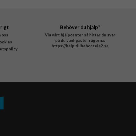
rigt
Behöver du hjälp?
 oss
Via vårt hjälpcenter så hittar du svar
på de vanligaste frågorna:
ookies
https://help.tillbehor.tele2.se
tetspolicy