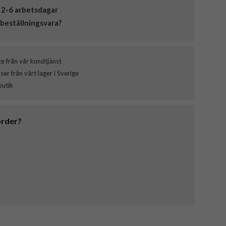
 2-6 arbetsdagar
beställningsvara?
ce från vår kundtjänst
er från vårt lager i Sverige
butik
order?