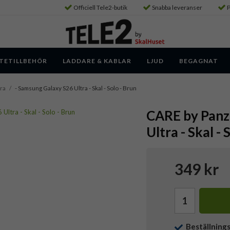
Officiell Tele2-butik
Snabba leveranser
P
TETILLBEHÖR
LADDARE & KABLAR
LJUD
BEGAGNAT
ra
/
- Samsung Galaxy S26 Ultra - Skal - Solo - Brun
CARE by Panz
Ultra - Skal - 
349 kr
Beställning