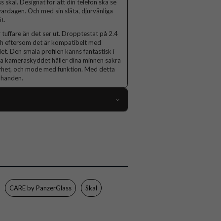
 skal. Designat för att din telefon ska se
l vardagen. Och med sin släta, djurvänliga
t.
 tuffare än det ser ut. Dropptestat på 2.4
 Och eftersom det är kompatibelt med
et. Den smala profilen känns fantastisk i
kta kameraskyddet håller dina minnen säkra
barhet, och mode med funktion. Med detta
 handen.
117258
Samsung Galaxy S26 Ultra
Skal
Trådlös laddning-kompatibel
Brun
CARE by PanzerGlass
Skal
Konstläder
CARE by PanzerGlass