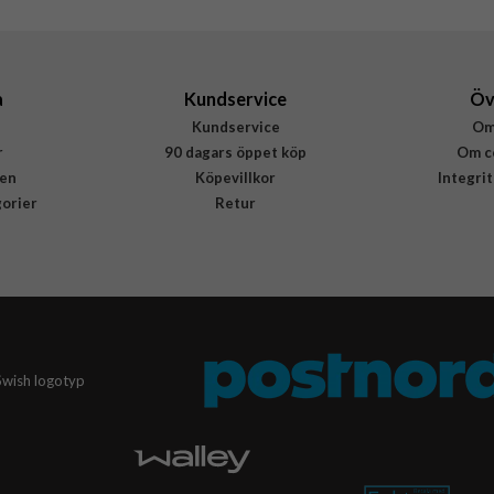
CR83549
5715685037955
a
Kundservice
Öv
Kundservice
Om
r
90 dagars öppet köp
Om c
en
Köpevillkor
Integri
gorier
Retur