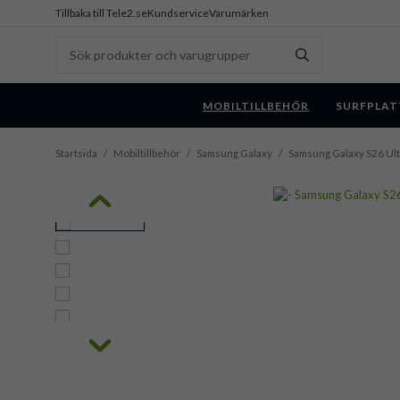
Tillbaka till Tele2.se
Kundservice
Varumärken
MOBILTILLBEHÖR
SURFPLAT
Startsida
/
Mobiltillbehör
/
Samsung Galaxy
/
Samsung Galaxy S26 Ult