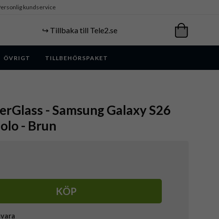
ersonlig kundservice
↪️ Tillbaka till Tele2.se
ÖVRIGT
TILLBEHÖRSPAKET
erGlass - Samsung Galaxy S26
Solo - Brun
KÖP
svara