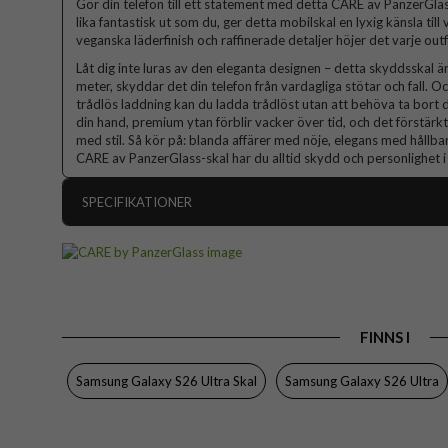
Gör din telefon till ett statement med detta CARE av PanzerGlass
lika fantastisk ut som du, ger detta mobilskal en lyxig känsla til
veganska läderfinish och raffinerade detaljer höjer det varje outfi
Låt dig inte luras av den eleganta designen – detta skyddsskal är
meter, skyddar det din telefon från vardagliga stötar och fall.
trådlös laddning kan du ladda trådlöst utan att behöva ta bort d
din hand, premium ytan förblir vacker över tid, och det förstär
med stil. Så kör på: blanda affärer med nöje, elegans med håll
CARE av PanzerGlass-skal har du alltid skydd och personlighet i
SPECIFIKATIONER
Artikelnummer
Passar till
Produkttyp
FINNS I
Egenskaper
Färg
Samsung Galaxy S26 Ultra Skal
Samsung Galaxy S26 Ultra
Material
Varumärke