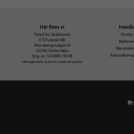
Tillverkarens art nr
EAN
Här finns vi
Handl
Tele2 by SkalHuset
Outlet
C/O Lowwi AB
Nyhete
Morabergsvägen 8
Varumärk
15242 Södertälje
Specialkate
Org. nr: 556881-9238
OBS!
Ingen butik, du kan inte handla här på plats