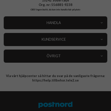
15242 Södertälje
Org. nr: 556881-9238
OBS!
Ingen butik, du kan inte handla här på plats
HANDLA
Outlet
Nyheter
KUNDSERVICE
Varumärken
Kundservice
Specialkategorier
90 dagars öppet köp
ÖVRIGT
Köpevillkor
Om oss
Retur
Om cookies
Via vårt hjälpcenter så hittar du svar på de vanligaste frågorna:
Integritetspolicy
https://help.tillbehor.tele2.se