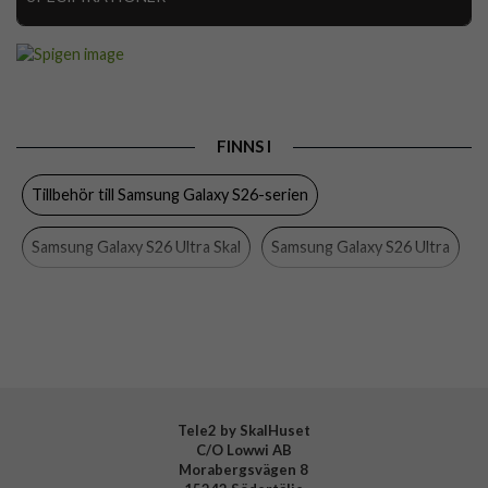
Artikelnummer
115733
Passar till
Samsung Galaxy S26 Ultra
Produkttyp
Skal
FINNS I
Egenskaper
MagSafe-kompatibel
Tillbehör till Samsung Galaxy S26-serien
Färg
Svart
Material
Hårdplast (PC), Silikon
Samsung Galaxy S26 Ultra Skal
Samsung Galaxy S26 Ultra
Varumärke
Spigen
Skal
Spigen
Tillverkarens art nr
ACS11038
EAN
8800337241594
Tele2 by SkalHuset
C/O Lowwi AB
Morabergsvägen 8