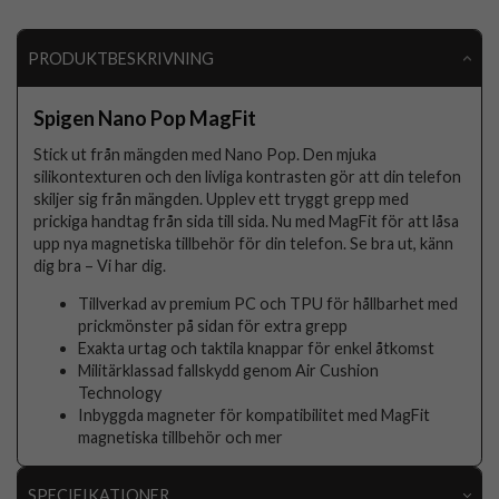
PRODUKTBESKRIVNING
Spigen Nano Pop MagFit
Stick ut från mängden med Nano Pop. Den mjuka
silikontexturen och den livliga kontrasten gör att din telefon
skiljer sig från mängden. Upplev ett tryggt grepp med
prickiga handtag från sida till sida. Nu med MagFit för att låsa
upp nya magnetiska tillbehör för din telefon. Se bra ut, känn
dig bra – Vi har dig.
Tillverkad av premium PC och TPU för hållbarhet med
prickmönster på sidan för extra grepp
Exakta urtag och taktila knappar för enkel åtkomst
Militärklassad fallskydd genom Air Cushion
Technology
Inbyggda magneter för kompatibilitet med MagFit
magnetiska tillbehör och mer
SPECIFIKATIONER