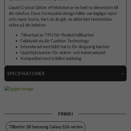
Liquid Crystal Glitter effektiviserar en helt ny dimension till
din telefon. Dess formsydda design håller vardagliga repor
och repor borta. Vart du än går, se alltid den fantastiska
stilen på din telefon.
Tillverkad av TPU för flexibel hållbarhet
Fallskydd via Air Cushion Technology
Infunderad med blått harts för långvarig klarhet
Upphöjda kanter för skärm- och kameraskydd
Kompatibel med trådlös laddning
SPECIFIKATIONER
Artikelnummer
115722
Passar till
Samsung Galaxy S26 Ultra
Produkttyp
Skal
FINNS I
Egenskaper
Trådlös laddning-kompatibel
Tillbehör till Samsung Galaxy S26-serien
Färg
Genomskinlig