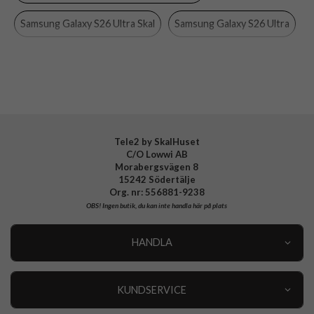
Material
Mjukplast (TPU)
Samsung Galaxy S26 Ultra Skal
Samsung Galaxy S26 Ultra
Varumärke
Spigen
Skal
Spigen
Tillverkarens art nr
ACS10673
EAN
8800283318050
Tele2 by SkalHuset
C/O Lowwi AB
Morabergsvägen 8
15242 Södertälje
Org. nr: 556881-9238
OBS!
Ingen butik, du kan inte handla här på plats
HANDLA
Outlet
Nyheter
KUNDSERVICE
Varumärken