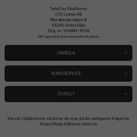
Tele2 by SkalHuset
C/O Lowwi AB
Morabergsvägen 8
15242 Södertälje
Org. nr: 556881-9238
OBS!
Ingen butik, du kan inte handla här på plats
HANDLA
Outlet
Nyheter
KUNDSERVICE
Varumärken
Kundservice
Specialkategorier
90 dagars öppet köp
ÖVRIGT
Köpevillkor
Om oss
Retur
Om cookies
Via vårt hjälpcenter så hittar du svar på de vanligaste frågorna:
Integritetspolicy
https://help.tillbehor.tele2.se