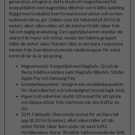
generation, integrerar detta skydd ett magnetmodul för
kompatibilitet med magnetiska tillbehör och trådlös laddning.
Byggd med tredubbel överformad konstruktion och en hex-
kuddande kärna, ger Civilian-case ett fallskydd på 20 fot (6
meter), vilket säkerställer att din telefon förblir säker från
fall och daglig användning. Den upphöjda kanten skyddar din
skärm från repor och stötar, medan det halkfria greppet
håller din enhet säker i handen. Njut av den klara, responsiva
känslan från överdimensionerade taktila knappar för enkel
kontroll när du är på språng.
Magnetmodul: Kompatibel med MagSafe, Qi och de
flesta trådlösa laddare samt MagSafe tillbehör. Stöder
Apple Pay och Samsung Pay.
Snoddankarpunkter: Integrerade snoddankarpunkter
för ökad säkerhet och bekvämlighet (snodd ingår inte).
Hypercush-påverkan skydd: Utformad för att sprida
och dämpa stötar från telefonen när den träffar en
yta.
20 ft. Fallskydd: Oberoende testad för att klara fall
upp till 20 fot (6 meter), vilket säkerställer att din
enhet förblir säker även under de mest tuffa
förhållandena. Klarar 3X militär fallteststandarder (MIL