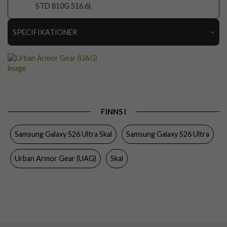
STD 810G 516.6).
SPECIFIKATIONER
Artikelnummer
116783
Passar till
Samsung Galaxy S26 Ultra
Produkttyp
Skal
Egenskaper
MagSafe-kompatibel, Stöttålig
FINNS I
Färg
Svart
Samsung Galaxy S26 Ultra Skal
Samsung Galaxy S26 Ultra
Material
Hårdplast (PC), Mjukplast (TPU)
Urban Armor Gear (UAG)
Skal
Varumärke
Urban Armor Gear (UAG)
Tillverkarens art nr
214535114040
EAN
840283927553