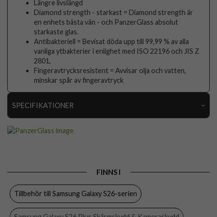
Längre livslängd
Diamond strength - starkast = Diamond strength är
en enhets bästa vän - och PanzerGlass absolut
starkaste glas.
Antibakteriell = Bevisat döda upp till 99,99 % av alla
vanliga ytbakterier i enlighet med ISO 22196 och JIS Z
2801.
Fingeravtrycksresistent = Avvisar olja och vatten,
minskar spår av fingeravtryck
SPECIFIKATIONER
Artikelnummer
115576
Passar till
Samsung Galaxy S26 Plus
Produkttyp
Skärmskydd
FINNS I
Egenskaper
Case friendly, Monteringsram
Tillbehör till Samsung Galaxy S26-serien
Färg
Genomskinlig
Material
Härdat glas
Samsung Galaxy S26 Plus Skärmskydd & Kameraskydd