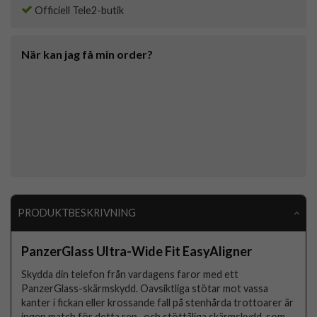
Officiell Tele2-butik
När kan jag få min order?
PRODUKTBESKRIVNING
PanzerGlass Ultra-Wide Fit EasyAligner
Skydda din telefon från vardagens faror med ett
PanzerGlass-skärmskydd. Oavsiktliga stötar mot vassa
kanter i fickan eller krossande fall på stenhårda trottoarer är
ingen match för detta rep- och stöttåliga skärmskydd, som