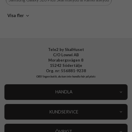
Varumärke
PanzerGlass
Samsung Galaxy S26 Plus
PanzerGlass
Skärmskydd
Visa fler
Tillverkarens art nr
PG64161
EAN
5715685033834
Tele2 by SkalHuset
C/O Lowwi AB
Morabergsvägen 8
15242 Södertälje
Org. nr: 556881-9238
OBS!
Ingen butik, du kan inte handla här på plats
HANDLA
Outlet
Nyheter
KUNDSERVICE
Varumärken
Kundservice
Specialkategorier
90 dagars öppet köp
ÖVRIGT