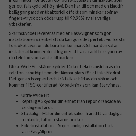
ger ett fallskydd på hög nivå. Den har till och med en kladdfri
beläggning med antibakteriell effekt som minskar spår av
fingeravtryck och dödar upp till 99,99% av alla vanliga
ytbakterier.
Skärmskyddet levereras med en EasyAligner som gör
installationen så enkel att du kan göra det perfekt vid första
försöket även om du bara har tummar. Och när den väl är
installerad kommer du aldrig mer att vara rädd för synen av
din telefon som ramlar till marken.
Ultra-Wide Fit-skärmskyddet täcker hela framsidan av din
telefon, samtidigt som det lämnar plats för ett skal/fodral.
Det ger en komplett och kristallklar bild av din skärm och
kommer i FSC-certifierad förpackning som kan återvinnas.
Ultra-Wide Fit
Reptålig = Skyddar din enhet från repor orsakade av
vardagens faror.
Stöttålig = Håller din enhet säker från ditt vardagliga
fumlande, fall och skärmsprickor.
Enkel installation = Supersmidig installation tack
vare EasyAligner