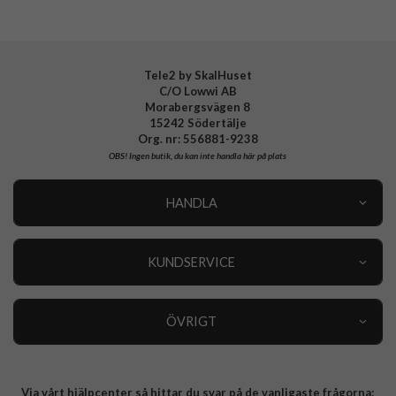
EAN
8806097935605
Tele2 by SkalHuset
C/O Lowwi AB
Morabergsvägen 8
15242 Södertälje
Org. nr: 556881-9238
OBS!
Ingen butik, du kan inte handla här på plats
HANDLA
Outlet
Nyheter
KUNDSERVICE
Varumärken
Kundservice
Specialkategorier
90 dagars öppet köp
ÖVRIGT
Köpevillkor
Om oss
Retur
Om cookies
Via vårt hjälpcenter så hittar du svar på de vanligaste frågorna:
Integritetspolicy