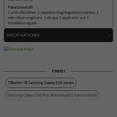
Paketinnehåll
2 antireflexfilmer, 2 dammborttagningsklistermärken, 1
mikrofiberrengörare, 1 skrapa, 1 applicator och 1
installationsguide
SPECIFIKATIONER
Artikelnummer
116329
Passar till
Samsung Galaxy S26 Plus
Produkttyp
Skärmskydd
FINNS I
Egenskaper
Anti-glare
Tillbehör till Samsung Galaxy S26-serien
Färg
Genomskinlig
Material
Plastfilm
Samsung Galaxy S26 Plus Skärmskydd & Kameraskydd
Varumärke
Samsung
Samsung Galaxy S26 Plus
Skärmskydd
Samsung
Tillverkarens art nr
EF-US947CTEGWW