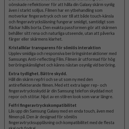
oönskade reflektioner för att hålla din Galaxy skärm synlig
även i starkt solljus. Filmen har en ytbehandling som
motverkar fingeravtryck och ser till att både touch‑känsla
och fingeravtrycksläsning fungerar smidigt, samtidigt som
fläckar hålls borta. Den exakta passformen gör att skärmen
behåller sitt rena och naturliga utseende, utan att påverka
färger eller skärmens klarhet.
Kristallklar transparens för sömlös interaktion
Upplev smidiga och responsiva beröringsinteraktioner med
Samsungs Anti-reflecting Film. Filmen är utformad för hög
beröringskänslighet och känns nästan osynlig vid beröring.
Extra tydlighet. Bättre skydd.
Håll din skärm repfri och se ut som ny med den
antireflekterande filmen. Med ett extra lager rep- och
fingeravtrycksskydd är din Samsung telefon skyddad mot
repor och stötar. Njut av en stilren look som varar längre.
Felfri fingeravtryckskompatibilitet
Lås upp din Samsung Galaxy med en enda touch, även med
filmen på. Den är designad för sömlös
fingeravtrycksupplåsning och kompatibilitet med de flesta
skal och fodral.