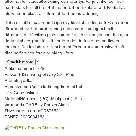
utformat för stadsutforskning och äventyr. Varje vinkel och hörn
har testats för fall från 4.8 meter. Urban Explorer är tillverkat av
återvunnen plast, är utformat för trådlös laddning.
Detta stilfullt smala men tåliga skyddsskal är din perfekta partner
för urbant liv. För hård träning och snabb löpning och allt
däremellan. På vilken plats som helst, på vilken yta som helst, är
detta skal designat för att hantera den tuffaste behandlingen
tänkbar. Det inkluderar till och med förbättrat kameraskydd, så
dina selfies och foton är aldrig i fara.
Specifikationer
Artikelnummer
117266
Passar till
Samsung Galaxy S26 Plus
Produkttyp
Skal
Egenskaper
Trådlös laddning-kompatibel
Färg
Genomskinlig
Material
Hårdplast (PC), Mjukplast (TPU)
Varumärke
CARE by PanzerGlass
Tillverkarens art nr
CR37852
EAN
5715685034183