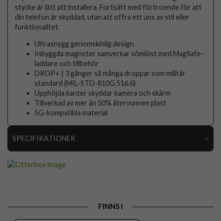
stycke är lätt att installera. Fortsätt med förtroende för att
din telefon är skyddad, utan att offra ett uns av stil eller
funktionalitet.
Ultrasnygg genomskinlig design
Inbyggda magneter samverkar sömlöst med MagSafe-
laddare och tillbehör
DROP+ | 3 gånger så många droppar som militär
standard (MIL-STD-810G 516.6)
Upphöjda kanter skyddar kamera och skärm
Tillverkad av mer än 50% återvunnen plast
5G-kompatibla material
SPECIFIKATIONER
Artikelnummer
116272
Passar till
Samsung Galaxy S26 Plus
Produkttyp
Skal
FINNS I
Egenskaper
MagSafe-kompatibel, Stöttålig