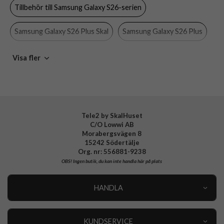
Tillbehör till Samsung Galaxy S26-serien
Färg
Genomskinlig
Material
Hårdplast (PC), Mjukplast (TPU)
Samsung Galaxy S26 Plus Skal
Samsung Galaxy S26 Plus
Varumärke
Otterbox
Skal
Otterbox
Visa fler
Tillverkarens art nr
77-99980
EAN
840434747085
Tele2 by SkalHuset
C/O Lowwi AB
Morabergsvägen 8
15242 Södertälje
Org. nr: 556881-9238
OBS!
Ingen butik, du kan inte handla här på plats
HANDLA
Outlet
Nyheter
KUNDSERVICE