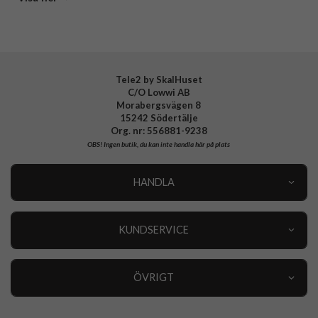
Tillverkarens art nr
EF-SS947CJEGWW
EAN
8806099109509
Tele2 by SkalHuset
C/O Lowwi AB
Morabergsvägen 8
15242 Södertälje
Org. nr: 556881-9238
OBS!
Ingen butik, du kan inte handla här på plats
HANDLA
Outlet
Nyheter
KUNDSERVICE
Varumärken
Kundservice
Specialkategorier
90 dagars öppet köp
ÖVRIGT
Köpevillkor
Om oss
Retur