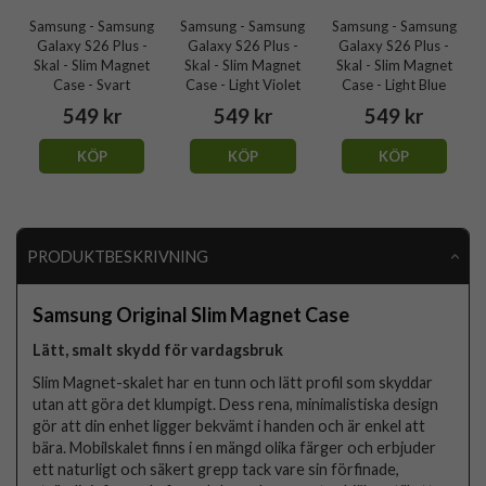
Samsung - Samsung
Samsung - Samsung
Samsung - Samsung
Galaxy S26 Plus -
Galaxy S26 Plus -
Galaxy S26 Plus -
Skal - Slim Magnet
Skal - Slim Magnet
Skal - Slim Magnet
Case - Svart
Case - Light Violet
Case - Light Blue
549 kr
549 kr
549 kr
KÖP
KÖP
KÖP
PRODUKTBESKRIVNING
Samsung Original Slim Magnet Case
Lätt, smalt skydd för vardagsbruk
Slim Magnet-skalet har en tunn och lätt profil som skyddar
utan att göra det klumpigt. Dess rena, minimalistiska design
gör att din enhet ligger bekvämt i handen och är enkel att
bära. Mobilskalet finns i en mängd olika färger och erbjuder
ett naturligt och säkert grepp tack vare sin förfinade,