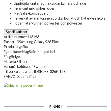
Upphöjda kanter som skyddar kamera och skärm
Invändigt mikrofiberfoder
MagSafe-kompatibelt
Tillverkat av återvunnen polykarbonat och flytande silikon
Foder i återvunnen polyester och polyester
Specifikationer
Artikelnummer
116196
Passar till
Samsung Galaxy S26 Plus
Produkttyp
Skal
Egenskaper
MagSafe-kompatibel
Färg
Beige
Material
Silikon
Varumärke
Ideal of Sweden
Tillverkarens art nr
IDSICMS-S26E-128
EAN
7340225453452
FINNS I