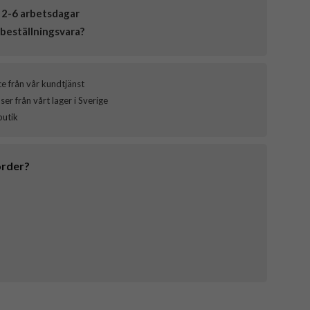
 2-6 arbetsdagar
beställningsvara?
ce från vår kundtjänst
er från vårt lager i Sverige
butik
order?