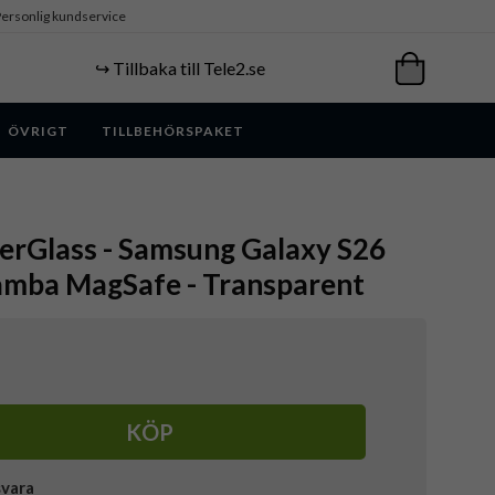
ersonlig kundservice
↪️ Tillbaka till Tele2.se
ÖVRIGT
TILLBEHÖRSPAKET
erGlass - Samsung Galaxy S26
 Samba MagSafe - Transparent
KÖP
svara