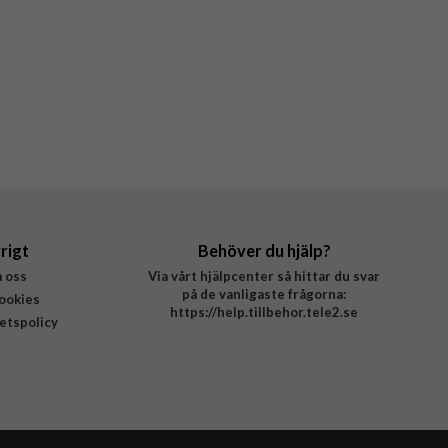
rigt
Behöver du hjälp?
 oss
Via vårt hjälpcenter så hittar du svar
på de vanligaste frågorna:
ookies
https://help.tillbehor.tele2.se
tetspolicy