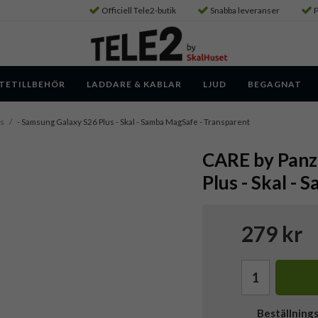
Officiell Tele2-butik
Snabba leveranser
P
TETILLBEHÖR
LADDARE & KABLAR
LJUD
BEGAGNAT
us
/
- Samsung Galaxy S26 Plus - Skal - Samba MagSafe - Transparent
CARE by Panz
Plus - Skal -
279 kr
Beställning