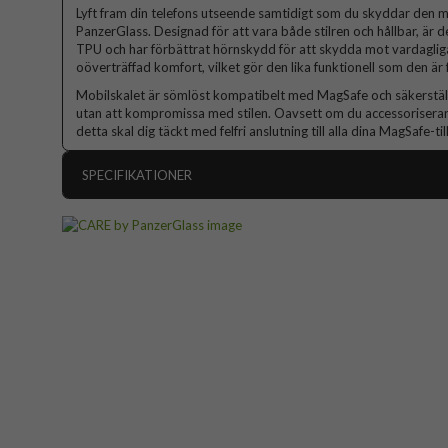
Lyft fram din telefons utseende samtidigt som du skyddar den
PanzerGlass. Designad för att vara både stilren och hållbar, är 
TPU och har förbättrat hörnskydd för att skydda mot vardagliga 
oöverträffad komfort, vilket gör den lika funktionell som den är 
Mobilskalet är sömlöst kompatibelt med MagSafe och säkerställe
utan att kompromissa med stilen. Oavsett om du accessoriserar 
detta skal dig täckt med felfri anslutning till alla dina MagSafe-ti
SPECIFIKATIONER
Artikelnummer
Passar till
Produkttyp
Egenskaper
Färg
Material
Hårdplast
Varumärke
Tillverkarens art nr