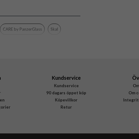
5715685034336
CARE by PanzerGlass
Skal
a
Kundservice
Öv
Kundservice
Om
r
90 dagars öppet köp
Om c
en
Köpevillkor
Integri
gorier
Retur