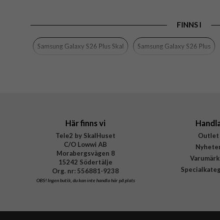
EAN
FINNS I
Samsung Galaxy S26 Plus Skal
Samsung Galaxy S26 Plus
Här finns vi
Handl
Tele2 by SkalHuset
Outlet
C/O Lowwi AB
Nyhete
Morabergsvägen 8
Varumärk
15242 Södertälje
Specialkate
Org. nr: 556881-9238
OBS!
Ingen butik, du kan inte handla här på plats