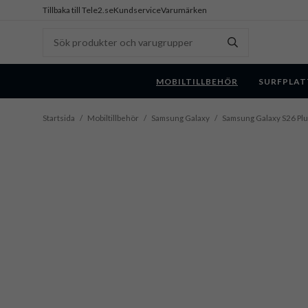
Tillbaka till Tele2.se
Kundservice
Varumärken
MOBILTILLBEHÖR
SURFPLAT
Startsida
/
Mobiltillbehör
/
Samsung Galaxy
/
Samsung Galaxy S26 Pl