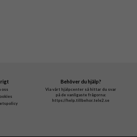
rigt
Behöver du hjälp?
 oss
Via vårt hjälpcenter så hittar du svar
på de vanligaste frågorna:
ookies
https://help.tillbehor.tele2.se
tetspolicy