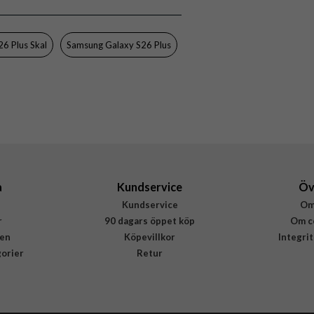
77-99951
840434746507
6 Plus Skal
Samsung Galaxy S26 Plus
a
Kundservice
Öv
Kundservice
Om
r
90 dagars öppet köp
Om c
en
Köpevillkor
Integri
gorier
Retur