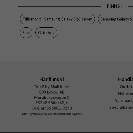
FINNS I
Tillverkarens art nr
EAN
Tillbehör till Samsung Galaxy S26-serien
Samsung Galaxy S2
Skal
Otterbox
Här finns vi
Handl
Tele2 by SkalHuset
Outlet
C/O Lowwi AB
Nyhete
Morabergsvägen 8
Varumärk
15242 Södertälje
Specialkate
Org. nr: 556881-9238
OBS!
Ingen butik, du kan inte handla här på plats