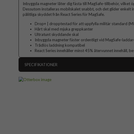
Inbyggda magneter låter dig fästa till MagSafe-tillbehör, vilket 
Dessutom installeras mobilskalet snabbt, och det glider enkelt in 
pålitliga skyddet från React Series för MagSafe.
Drop+ | dropptestad för att uppfylla militär standard 
Hårt skal med mjuka greppkanter
Ultratunt skyddande skal
Inbyggda magneter fäster ordentligt vid MagSafe-laddare
Trådlös laddning kompatibel
React Series innehåller minst 45% återvunnet innehåll, 
SPECIFIKATIONER
Artikelnummer
Passar till
Produkttyp
Egenskaper
Färg
Material
Varumärke