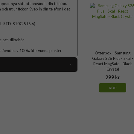
öppnar nya sätt att använda din telefon.
och ut ur fickor. Svep in din telefon i det
(MIL-STD-810G 516.6)
 och tillbehör
bestående av 100% återvunna plaster
Otterbox - Samsung
Galaxy S26 Plus - Skal -
React MagSafe - Black
Crystal
116246
299 kr
Samsung Galaxy S26 Plus
KÖP
Skal
MagSafe-kompatibel
Svart
Hårdplast (PC), Mjukplast (TPU)
Otterbox