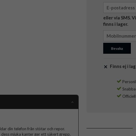
eller via SMS. 
finns i lager.
Bevaka
Finns ej i lag
Personli
Snabba l
Officiel
dar din telefon från stötar och repor.
h dess mjuka kanter ger ett säkert grepp.