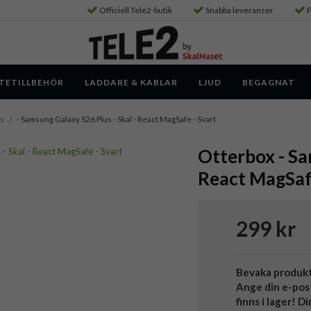
Officiell Tele2-butik
Snabba leveranser
P
TETILLBEHÖR
LADDARE & KABLAR
LJUD
BEGAGNAT
us
/
- Samsung Galaxy S26 Plus - Skal - React MagSafe - Svart
Otterbox - Sa
React MagSafe
299 kr
Bevaka produk
Ange din e-pos
finns i lager! D