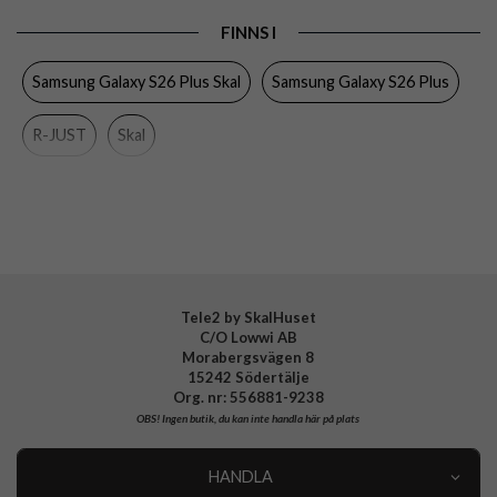
Produkttyp
Skal
FINNS I
Egenskaper
Inbyggt skärmskydd, Kameraskydd,
Stativfunktion, Stöttålig
Samsung Galaxy S26 Plus Skal
Samsung Galaxy S26 Plus
Färg
Svart
R-JUST
Skal
Material
Hårdplast (PC), Härdat glas, Metall, Silikon
Varumärke
R-JUST
Tele2 by SkalHuset
C/O Lowwi AB
Morabergsvägen 8
15242 Södertälje
Org. nr: 556881-9238
OBS!
Ingen butik, du kan inte handla här på plats
HANDLA