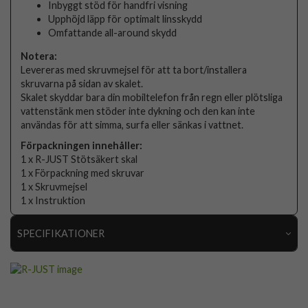
Inbyggt stöd för handfri visning
Upphöjd läpp för optimalt linsskydd
Omfattande all-around skydd
Notera:
Levereras med skruvmejsel för att ta bort/installera
skruvarna på sidan av skalet.
Skalet skyddar bara din mobiltelefon från regn eller plötsliga
vattenstänk men stöder inte dykning och den kan inte
användas för att simma, surfa eller sänkas i vattnet.
Förpackningen innehåller:
1 x R-JUST Stötsäkert skal
1 x Förpackning med skruvar
1 x Skruvmejsel
1 x Instruktion
SPECIFIKATIONER
Artikelnummer
117792
Passar till
Samsung Galaxy S26 Plus