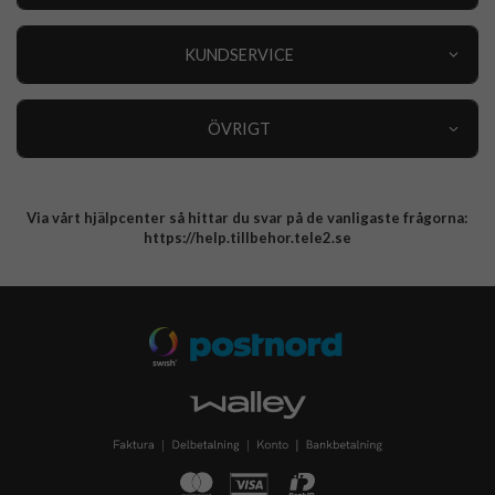
Outlet
Nyheter
KUNDSERVICE
Varumärken
Kundservice
Specialkategorier
90 dagars öppet köp
ÖVRIGT
Köpevillkor
Om oss
Retur
Om cookies
Via vårt hjälpcenter så hittar du svar på de vanligaste frågorna:
Integritetspolicy
https://help.tillbehor.tele2.se