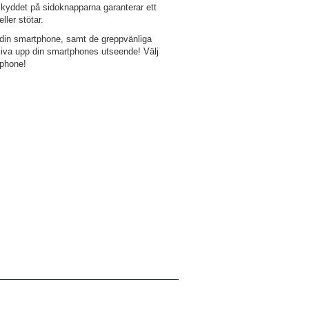
kyddet på sidoknapparna garanterar ett
ller stötar.
r din smartphone, samt de greppvänliga
h liva upp din smartphones utseende! Välj
tphone!