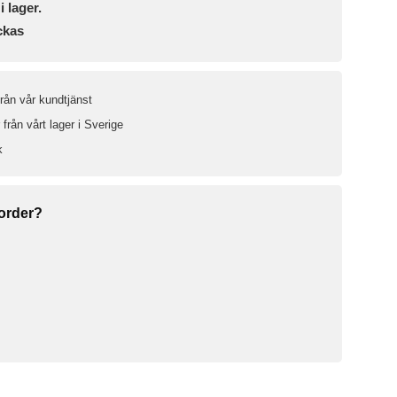
i lager.
ckas
från vår kundtjänst
från vårt lager i Sverige
k
 order?