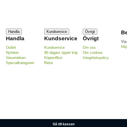
Handla
Kundservice
Övrigt
Be
Handla
Kundservice
Övrigt
Via
htt
Outlet
Kundservice
Om oss
Nyheter
90 dagars öppet köp
Om cookies
Varumärken
Köpevillkor
Integritetspolicy
Specialkategorier
Retur
Gå till kassan