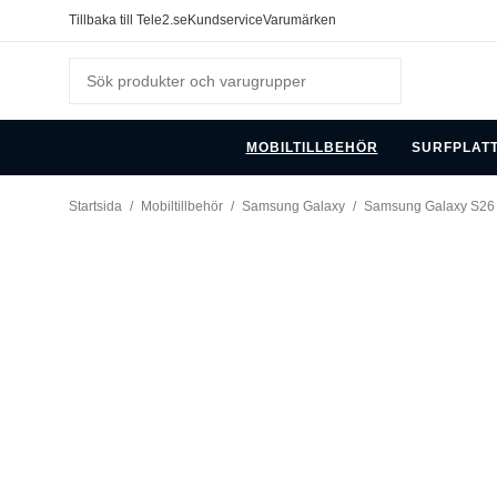
Tillbaka till Tele2.se
Kundservice
Varumärken
MOBILTILLBEHÖR
SURFPLAT
Startsida
/
Mobiltillbehör
/
Samsung Galaxy
/
Samsung Galaxy S26 