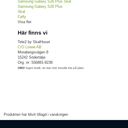
Samsung Galaxy S26 Plus Skal
Samsung Galaxy S26 Plus
Skal
Celly
Visa fler
Här finns vi
Tele2 by SkalHuset
C/O Lowwi AB
Morabergsvägen 8
15242 Södertälje
Org. nr: 556881-9238
OBS!
Ingen butik, du kan inte handla här på plats
Produkten har blivit tillagd i varukorgen