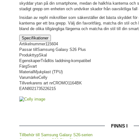
skyddar ytan på din smartphone, medan de halkfria kanterna och s
stadigt grepp om enheten och undviker skador från oavsiktliga fall e
Insidan av repfri mikrofiber som säkerställer det bästa skyddet fö
kanterna ger ett bra grepp. Välj din favoritfärg, matcha din stil oc
bland de olika tillgängliga färgerna och matcha din stil till din smar
Specifikationer
Artikelnummer
115604
Passar till
Samsung Galaxy S26 Plus
Produkttyp
Skal
Egenskaper
Trådlös laddning-kompatibel
Färg
Svart
Material
Mjukplast (TPU)
Varumärke
Celly
Tillverkarens art nr
CROMO1164BK
EAN
8021735226215
FINNS I
Tillbehör till Samsung Galaxy S26-serien