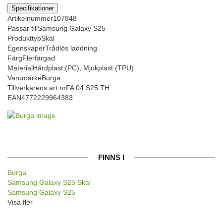
Specifikationer
Artikelnummer
107848
Passar till
Samsung Galaxy S25
Produkttyp
Skal
Egenskaper
Trådlös laddning
Färg
Flerfärgad
Material
Hårdplast (PC), Mjukplast (TPU)
Varumärke
Burga
Tillverkarens art nr
FA 04 S25 TH
EAN
4772229964383
FINNS I
Burga
Samsung Galaxy S25 Skal
Samsung Galaxy S25
Visa fler