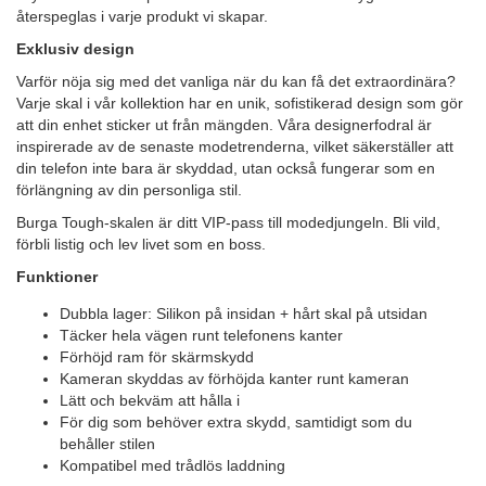
återspeglas i varje produkt vi skapar.
Exklusiv design
Varför nöja sig med det vanliga när du kan få det extraordinära?
Varje skal i vår kollektion har en unik, sofistikerad design som gör
att din enhet sticker ut från mängden. Våra designerfodral är
inspirerade av de senaste modetrenderna, vilket säkerställer att
din telefon inte bara är skyddad, utan också fungerar som en
förlängning av din personliga stil.
Burga Tough-skalen är ditt VIP-pass till modedjungeln. Bli vild,
förbli listig och lev livet som en boss.
Funktioner
Dubbla lager: Silikon på insidan + hårt skal på utsidan
Täcker hela vägen runt telefonens kanter
Förhöjd ram för skärmskydd
Kameran skyddas av förhöjda kanter runt kameran
Lätt och bekväm att hålla i
För dig som behöver extra skydd, samtidigt som du
behåller stilen
Kompatibel med trådlös laddning