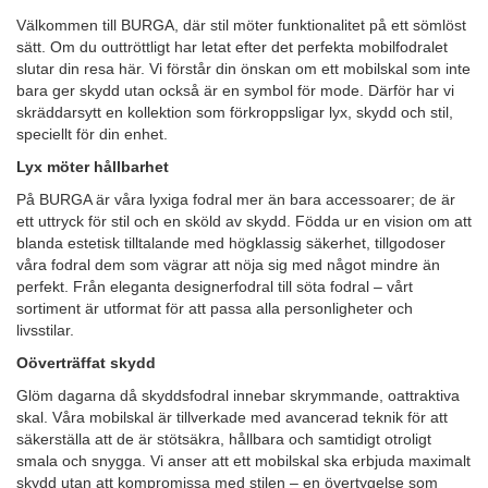
Välkommen till BURGA, där stil möter funktionalitet på ett sömlöst
sätt. Om du outtröttligt har letat efter det perfekta mobilfodralet
slutar din resa här. Vi förstår din önskan om ett mobilskal som inte
bara ger skydd utan också är en symbol för mode. Därför har vi
skräddarsytt en kollektion som förkroppsligar lyx, skydd och stil,
speciellt för din enhet.
Lyx möter hållbarhet
På BURGA är våra lyxiga fodral mer än bara accessoarer; de är
ett uttryck för stil och en sköld av skydd. Födda ur en vision om att
blanda estetisk tilltalande med högklassig säkerhet, tillgodoser
våra fodral dem som vägrar att nöja sig med något mindre än
perfekt. Från eleganta designerfodral till söta fodral – vårt
sortiment är utformat för att passa alla personligheter och
livsstilar.
Oöverträffat skydd
Glöm dagarna då skyddsfodral innebar skrymmande, oattraktiva
skal. Våra mobilskal är tillverkade med avancerad teknik för att
säkerställa att de är stötsäkra, hållbara och samtidigt otroligt
smala och snygga. Vi anser att ett mobilskal ska erbjuda maximalt
skydd utan att kompromissa med stilen – en övertygelse som