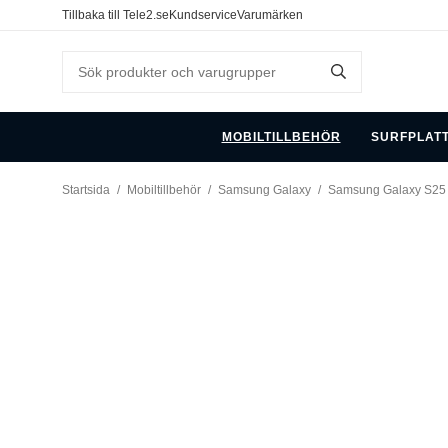
Tillbaka till Tele2.se
Kundservice
Varumärken
MOBILTILLBEHÖR
SURFPLAT
Startsida
/
Mobiltillbehör
/
Samsung Galaxy
/
Samsung Galaxy S25