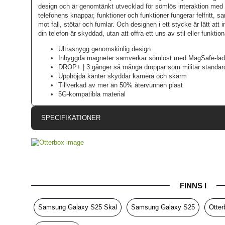
design och är genomtänkt utvecklad för sömlös interaktion med M
telefonens knappar, funktioner och funktioner fungerar felfritt, 
mot fall, stötar och fumlar. Och designen i ett stycke är lätt att i
din telefon är skyddad, utan att offra ett uns av stil eller funktiona
Ultrasnygg genomskinlig design
Inbyggda magneter samverkar sömlöst med MagSafe-ladda
DROP+ | 3 gånger så många droppar som militär standa
Upphöjda kanter skyddar kamera och skärm
Tillverkad av mer än 50% återvunnen plast
5G-kompatibla material
SPECIFIKATIONER
Artikelnummer
Passar till
Produkttyp
FINNS I
Egenskaper
Färg
Samsung Galaxy S25 Skal
Samsung Galaxy S25
Otter
Material