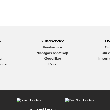
Otterbox
77-97403
840304786787
a
Kundservice
Öv
Kundservice
Om
r
90 dagars öppet köp
Om c
en
Köpevillkor
Integri
orier
Retur