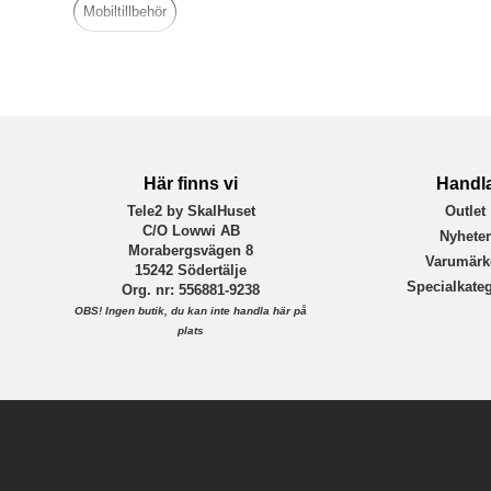
Mobiltillbehör
Varumärke
Tillverkarens art nr
EAN
Här finns vi
Handl
Tele2 by SkalHuset
Outlet
C/O Lowwi AB
Nyhete
Morabergsvägen 8
Varumärk
15242 Södertälje
Specialkateg
Org. nr: 556881-9238
OBS!
Ingen butik, du kan inte handla här på
plats