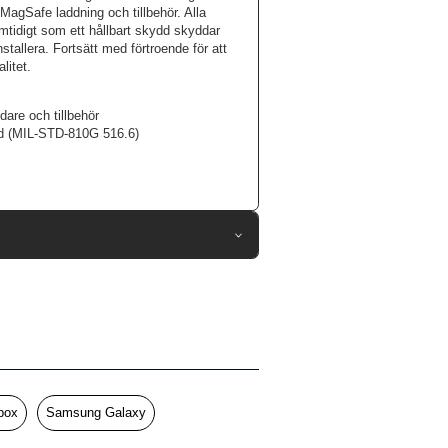
agSafe laddning och tillbehör. Alla
samtidigt som ett hållbart skydd skyddar
nstallera. Fortsätt med förtroende för att
litet.
re och tillbehör
rd (MIL-STD-810G 516.6)
107484
Samsung Galaxy S25
Skal
MagSafe-kompatibel, Stöttålig
Genomskinlig
box
Samsung Galaxy
Hårdplast (PC), Mjukplast (TPU)