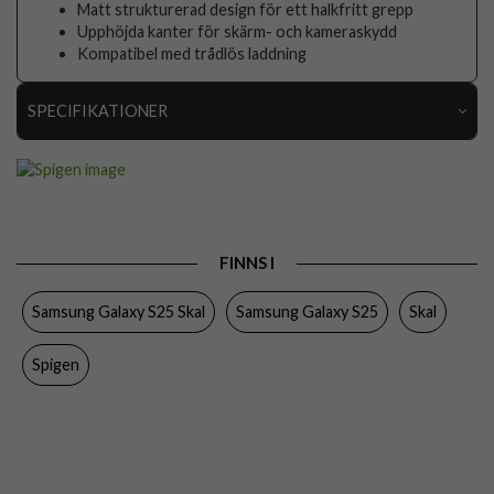
Matt strukturerad design för ett halkfritt grepp
Upphöjda kanter för skärm- och kameraskydd
Kompatibel med trådlös laddning
SPECIFIKATIONER
Artikelnummer
113497
Passar till
Samsung Galaxy S25
Produkttyp
Skal
FINNS I
Egenskaper
Trådlös laddning-kompatibel
Samsung Galaxy S25 Skal
Samsung Galaxy S25
Skal
Material
Mjukplast (TPU)
Varumärke
Spigen
Spigen
Tillverkarens art nr
ACS09001
EAN
8809971238328