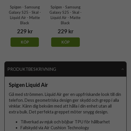
Spigen - Samsung
Spigen - Samsung
Galaxy S25 - Skal -
Galaxy S25 - Skal -
Liquid Air - Matte
Liquid Air - Matte
Black
Black
229 kr
229 kr
KÖP
KÖP
PRODUKTBESKRIVNING
Spigen Liquid Air
Gå med strömmen. Liquid Air ger en uppfriskande look till din
telefon. Dess geometriska design ger skydd och grepp i alla
vinklar. Känn dig bekväm med att hålla i din enhet utan all
extra bulk. Det perfekta greppet möter snygg design.
Tillverkad av mjuk och böjbar TPU för hållbarhet
Fallskydd via Air Cushion Technology