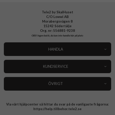
Tele2 by SkalHuset
C/O Lowwi AB
Morabergsvägen 8
15242 Södertälje
Org. nr: 556881-9238
OBS!
Ingen butik, du kan inte handla här på plats
HANDLA
Outlet
Nyheter
KUNDSERVICE
Varumärken
Kundservice
Specialkategorier
90 dagars öppet köp
ÖVRIGT
Köpevillkor
Om oss
Retur
Om cookies
Via vårt hjälpcenter så hittar du svar på de vanligaste frågorna:
Integritetspolicy
https://help.tillbehor.tele2.se