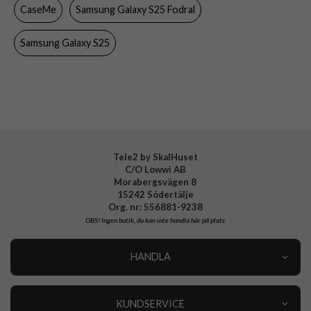
CaseMe
Samsung Galaxy S25 Fodral
Färg
Rosa
Material
Konstläder, Mjukplast (TPU)
Samsung Galaxy S25
Varumärke
CaseMe
Tele2 by SkalHuset
C/O Lowwi AB
Morabergsvägen 8
15242 Södertälje
Org. nr: 556881-9238
OBS!
Ingen butik, du kan inte handla här på plats
HANDLA
Outlet
Nyheter
KUNDSERVICE