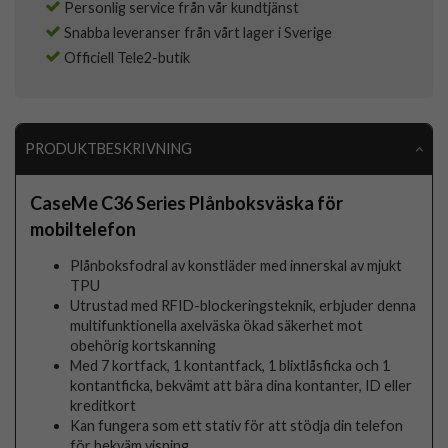
Personlig service från vår kundtjänst
Snabba leveranser från vårt lager i Sverige
Officiell Tele2-butik
PRODUKTBESKRIVNING
CaseMe C36 Series Plånboksväska för
mobiltelefon
Plånboksfodral av konstläder med innerskal av mjukt
TPU
Utrustad med RFID-blockeringsteknik, erbjuder denna
multifunktionella axelväska ökad säkerhet mot
obehörig kortskanning
Med 7 kortfack, 1 kontantfack, 1 blixtlåsficka och 1
kontantficka, bekvämt att bära dina kontanter, ID eller
kreditkort
Kan fungera som ett stativ för att stödja din telefon
för bekväm visning