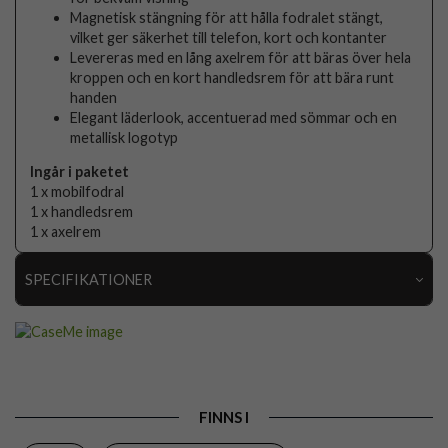
Magnetisk stängning för att hålla fodralet stängt,
vilket ger säkerhet till telefon, kort och kontanter
Levereras med en lång axelrem för att bäras över hela
kroppen och en kort handledsrem för att bära runt
handen
Elegant läderlook, accentuerad med sömmar och en
metallisk logotyp
Ingår i paketet
1 x mobilfodral
1 x handledsrem
1 x axelrem
SPECIFIKATIONER
Artikelnummer
106143
Passar till
Samsung Galaxy S25
Produkttyp
Fodral
FINNS I
Egenskaper
Dragkedja, Handrem, Kortfack, RFID-skydd