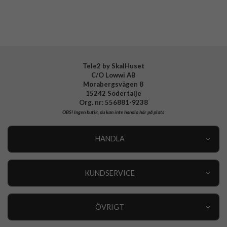
Tele2 by SkalHuset
C/O Lowwi AB
Morabergsvägen 8
15242 Södertälje
Org. nr: 556881-9238
OBS!
Ingen butik, du kan inte handla här på plats
HANDLA
Outlet
Nyheter
KUNDSERVICE
Varumärken
Kundservice
Specialkategorier
90 dagars öppet köp
ÖVRIGT
Köpevillkor
Om oss
Retur