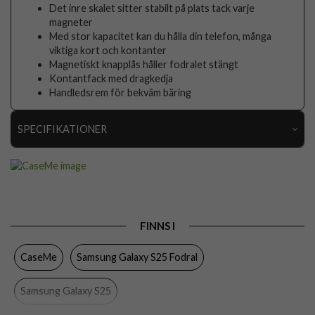
Det inre skalet sitter stabilt på plats tack varje
magneter
Med stor kapacitet kan du hålla din telefon, många
viktiga kort och kontanter
Magnetiskt knapplås håller fodralet stängt
Kontantfack med dragkedja
Handledsrem för bekväm bäring
SPECIFIKATIONER
Artikelnummer
106138
Passar till
Samsung Galaxy S25
Produkttyp
Fodral
FINNS I
Egenskaper
Dragkedja, Handrem, Kortfack, Löstagbart skal
CaseMe
Samsung Galaxy S25 Fodral
Färg
Brun
Material
Konstläder, Mjukplast (TPU)
Samsung Galaxy S25
Varumärke
CaseMe