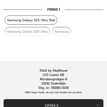
Produkttyp
Skal
FINNS I
Egenskaper
Greppvänlig, Trådlös laddning-kompatibel
Samsung Galaxy S25 Ultra Skal
Färg
Blå
Material
Silikon
Samsung Galaxy S25 Ultra
Samsung
Varumärke
Samsung
Tillverkarens art nr
EF-PS938CMEGWW
EAN
8806095879444
Tele2 by SkalHuset
C/O Lowwi AB
Morabergsvägen 8
15242 Södertälje
Org. nr: 556881-9238
OBS!
Ingen butik, du kan inte handla här på plats
HANDLA