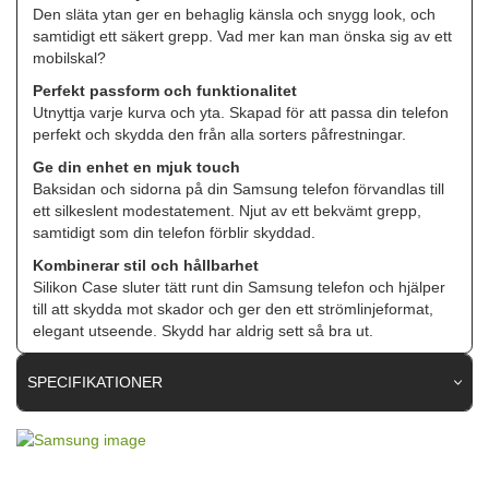
Den släta ytan ger en behaglig känsla och snygg look, och
samtidigt ett säkert grepp. Vad mer kan man önska sig av ett
mobilskal?
Perfekt passform och funktionalitet
Utnyttja varje kurva och yta. Skapad för att passa din telefon
perfekt och skydda den från alla sorters påfrestningar.
Ge din enhet en mjuk touch
Baksidan och sidorna på din Samsung telefon förvandlas till
ett silkeslent modestatement. Njut av ett bekvämt grepp,
samtidigt som din telefon förblir skyddad.
Kombinerar stil och hållbarhet
Silikon Case sluter tätt runt din Samsung telefon och hjälper
till att skydda mot skador och ger den ett strömlinjeformat,
elegant utseende. Skydd har aldrig sett så bra ut.
SPECIFIKATIONER
Artikelnummer
109339
Passar till
Samsung Galaxy S25 Ultra