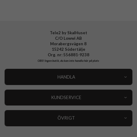
EAN
8809971237833
Spigen
Tele2 by SkalHuset
C/O Lowwi AB
Morabergsvägen 8
15242 Södertälje
Org. nr: 556881-9238
OBS!
Ingen butik, du kan inte handla här på plats
HANDLA
Outlet
Nyheter
KUNDSERVICE
Varumärken
Kundservice
Specialkategorier
90 dagars öppet köp
ÖVRIGT
Köpevillkor
Om oss
Retur
Om cookies