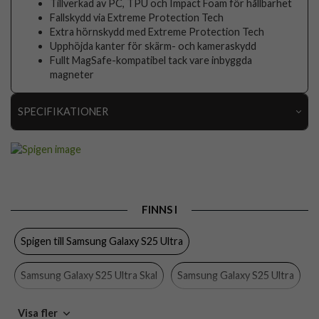
Tillverkad av PC, TPU och Impact Foam för hållbarhet
Fallskydd via Extreme Protection Tech
Extra hörnskydd med Extreme Protection Tech
Upphöjda kanter för skärm- och kameraskydd
Fullt MagSafe-kompatibel tack vare inbyggda
magneter
SPECIFIKATIONER
Artikelnummer
113486
Passar till
Samsung Galaxy S25 Ultra
Produkttyp
Skal
FINNS I
Egenskaper
MagSafe-kompatibel
Spigen till Samsung Galaxy S25 Ultra
Färg
Grå
Material
Mjukplast (TPU)
Samsung Galaxy S25 Ultra Skal
Samsung Galaxy S25 Ultra
Varumärke
Spigen
Skal
Gråa skal
MagSafe-kompatibla skal och fodral
Visa fler
Tillverkarens art nr
ACS08952