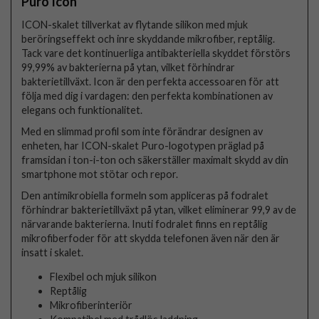
Puro Icon
ICON-skalet tillverkat av flytande silikon med mjuk
beröringseffekt och inre skyddande mikrofiber, reptålig.
Tack vare det kontinuerliga antibakteriella skyddet förstörs
99,99% av bakterierna på ytan, vilket förhindrar
bakterietillväxt. Icon är den perfekta accessoaren för att
följa med dig i vardagen: den perfekta kombinationen av
elegans och funktionalitet.
Med en slimmad profil som inte förändrar designen av
enheten, har ICON-skalet Puro-logotypen präglad på
framsidan i ton-i-ton och säkerställer maximalt skydd av din
smartphone mot stötar och repor.
Den antimikrobiella formeln som appliceras på fodralet
förhindrar bakterietillväxt på ytan, vilket eliminerar 99,9 av de
närvarande bakterierna. Inuti fodralet finns en reptålig
mikrofiberfoder för att skydda telefonen även när den är
insatt i skalet.
Flexibel och mjuk silikon
Reptålig
Mikrofiberinteriör