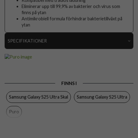
Kompatibel med trådlös laddning
Eliminerar upp till 99,9% av bakterier och virus som
finns på ytan
Antimikrobiell formula förhindrar bakterietillväxt på
ytan
SPECIFIKATIONER
Artikelnummer
106561
Passar till
Samsung Galaxy S25 Ultra
Produkttyp
Skal
FINNS I
Egenskaper
Trådlös laddning-kompatibel
Samsung Galaxy S25 Ultra Skal
Samsung Galaxy S25 Ultra
Färg
Rosa
Material
Silikon
Puro
Varumärke
Puro
Tillverkarens art nr
PUSGS25UICONROSE