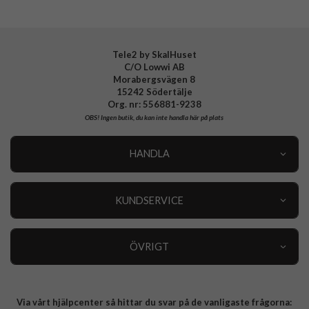
EAN
8018417499906
Tele2 by SkalHuset
C/O Lowwi AB
Morabergsvägen 8
15242 Södertälje
Org. nr: 556881-9238
OBS!
Ingen butik, du kan inte handla här på plats
HANDLA
Outlet
Nyheter
KUNDSERVICE
Varumärken
Kundservice
Specialkategorier
90 dagars öppet köp
ÖVRIGT
Köpevillkor
Om oss
Retur
Om cookies
Via vårt hjälpcenter så hittar du svar på de vanligaste frågorna:
Integritetspolicy