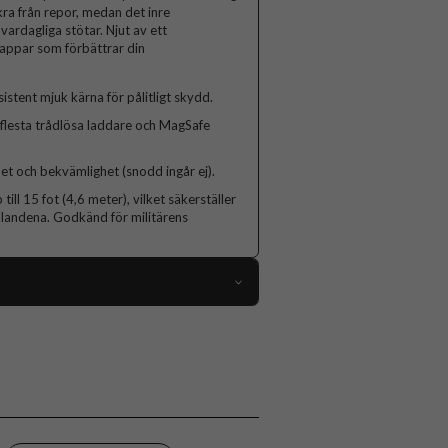
kra från repor, medan det inre
rdagliga stötar. Njut av ett
knappar som förbättrar din
stent mjuk kärna för pålitligt skydd.
lesta trådlösa laddare och MagSafe
t och bekvämlighet (snodd ingår ej).
 till 15 fot (4,6 meter), vilket säkerställer
ållandena. Godkänd för militärens
105811
Samsung Galaxy S25 Ultra
Skal
MagSafe-kompatibel, Stöttålig