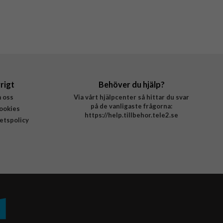
rigt
Behöver du hjälp?
 oss
Via vårt hjälpcenter så hittar du svar
på de vanligaste frågorna:
ookies
https://help.tillbehor.tele2.se
tetspolicy