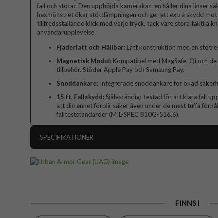
fall och stötar. Den upphöjda kamerakanten håller dina linser sä
hexmönstret ökar stötdämpningen och ger ett extra skydd mot va
tillfredsställande klick med varje tryck, tack vare stora taktila 
användarupplevelse.
Fjäderlätt och Hållbar:
Lätt konstruktion med en stötresi
Magnetisk Modul:
Kompatibel med MagSafe, Qi och de f
tillbehör. Stöder Apple Pay och Samsung Pay.
Snoddankare:
Integrerade snoddankare för ökad säkerhe
15 ft. Fallskydd:
Självständigt testad för att klara fall upp
att din enhet förblir säker även under de mest tuffa förh
fallteststandarder (MIL-SPEC 810G-516.6).
SPECIFIKATIONER
Artikelnummer
Passar till
Produkttyp
FINNS I
Egenskaper