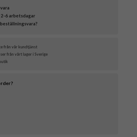
svara
 2-6 arbetsdagar
beställningsvara?
ce från vår kundtjänst
er från vårt lager i Sverige
butik
order?