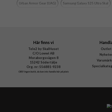
Färg
Urban Armor Gear (UAG)
Samsung Galaxy S25 Ultra Skal
Material
Varumärke
Tillverkarens art nr
EAN
Här finns vi
Handl
Tele2 by SkalHuset
Outlet
C/O Lowwi AB
Nyhete
Morabergsvägen 8
Varumärk
15242 Södertälje
Specialkate
Org. nr: 556881-9238
OBS!
Ingen butik, du kan inte handla här på plats