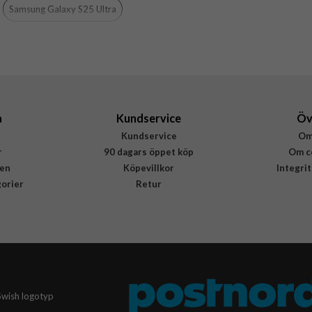
Svart
Samsung Galaxy S25 Ultra
Hårdplast (PC), Mjukplast (TPU)
Urban Armor Gear (UAG)
214492114040
840283918971
a
Kundservice
Öv
Kundservice
Om
r
90 dagars öppet köp
Om c
en
Köpevillkor
Integri
gorier
Retur