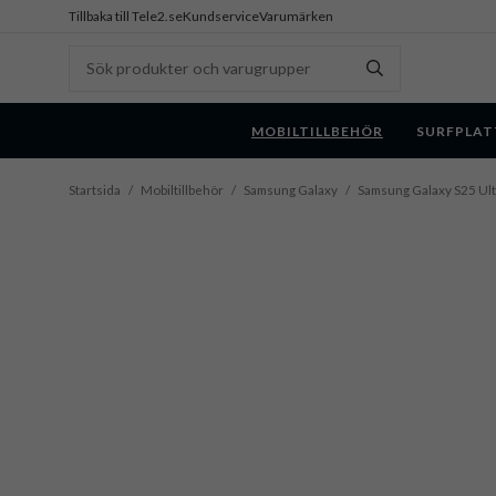
Tillbaka till Tele2.se
Kundservice
Varumärken
MOBILTILLBEHÖR
SURFPLAT
Startsida
/
Mobiltillbehör
/
Samsung Galaxy
/
Samsung Galaxy S25 Ult