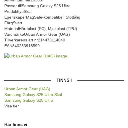
Passar till
Samsung Galaxy S25 Ultra
Produkttyp
Skal
Egenskaper
MagSafe-kompatibel, Stöttålig
Färg
Svart
Material
Hårdplast (PC), Mjukplast (TPU)
Varumärke
Urban Armor Gear (UAG)
Tillverkarens art nr
214473114040
EAN
840283918599
FINNS I
Urban Armor Gear (UAG)
Samsung Galaxy S25 Ultra Skal
Samsung Galaxy S25 Ultra
Visa fler
Här finns vi