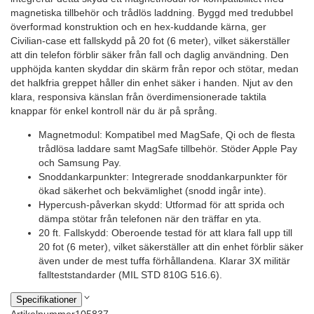
magnetiska tillbehör och trådlös laddning. Byggd med tredubbel
överformad konstruktion och en hex-kuddande kärna, ger
Civilian-case ett fallskydd på 20 fot (6 meter), vilket säkerställer
att din telefon förblir säker från fall och daglig användning. Den
upphöjda kanten skyddar din skärm från repor och stötar, medan
det halkfria greppet håller din enhet säker i handen. Njut av den
klara, responsiva känslan från överdimensionerade taktila
knappar för enkel kontroll när du är på språng.
Magnetmodul: Kompatibel med MagSafe, Qi och de flesta
trådlösa laddare samt MagSafe tillbehör. Stöder Apple Pay
och Samsung Pay.
Snoddankarpunkter: Integrerade snoddankarpunkter för
ökad säkerhet och bekvämlighet (snodd ingår inte).
Hypercush-påverkan skydd: Utformad för att sprida och
dämpa stötar från telefonen när den träffar en yta.
20 ft. Fallskydd: Oberoende testad för att klara fall upp till
20 fot (6 meter), vilket säkerställer att din enhet förblir säker
även under de mest tuffa förhållandena. Klarar 3X militär
fallteststandarder (MIL STD 810G 516.6).
Specifikationer
Artikelnummer
105837